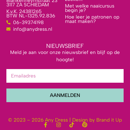
Blankenheymstraat 23
3117 ZA SCHIEDAM
Met welke naaicursus
begin je?
K.v.K. 24381265
BTW NL-1325.92.836
Hoe leer je patronen op
maat maken?
06-39374198
info@anydress.nl
NIEUWSBRIEF
Meld je aan voor onze nieuwsbrief en blijf op de
hoogte!
AANMELDEN
© 2023 – 2026 Any Dress | Design by Brand it Up