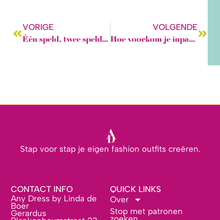
VORIGE
VOLGENDE
Één speld, twee spelden, hoeveel spelden gebruik jij?
Hoe voorkom je inpakstress van de vakantiekoffer?
Stap voor stap je eigen fashion outfits creëren.
CONTACT INFO
QUICK LINKS
Any Dress by Linda de
Over
Boer
Stop met patronen
Gerardus
zoeken.