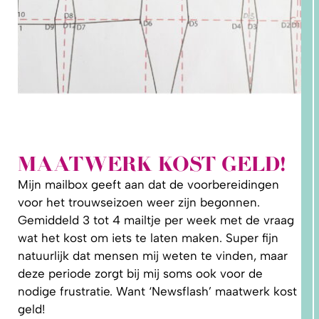
MAATWERK KOST GELD!
Mijn mailbox geeft aan dat de voorbereidingen
1.
WAAROM
voor het trouwseizoen weer zijn begonnen.
PAST
NIKS
Gemiddeld 3 tot 4 mailtje per week met de vraag
GOED?
DAT LIGT
wat het kost om iets te laten maken. Super fijn
NIET AAN
JOU!
natuurlijk dat mensen mij weten te vinden, maar
deze periode zorgt bij mij soms ook voor de
nodige frustratie. Want ‘Newsflash’ maatwerk kost
geld!