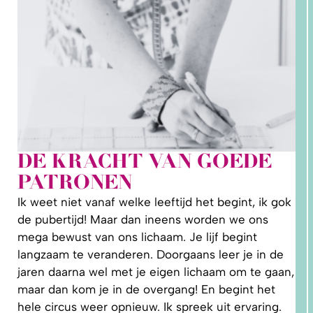
DE KRACHT VAN GOEDE
PATRONEN
1.
WAAROM
Ik weet niet vanaf welke leeftijd het begint, ik gok
PAST
NIKS
de pubertijd! Maar dan ineens worden we ons
GOED?
DAT LIGT
mega bewust van ons lichaam. Je lijf begint
NIET AAN
JOU!
langzaam te veranderen. Doorgaans leer je in de
jaren daarna wel met je eigen lichaam om te gaan,
maar dan kom je in de overgang! En begint het
hele circus weer opnieuw. Ik spreek uit ervaring.