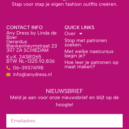
Stap voor stap je eigen fashion outfits creëren.
CONTACT INFO
QUICK LINKS
Any Dress by Linda de
Over
Boer
Stop met patronen
Gerardus
zoeken.
Blankenheymstraat 23
3117 ZA SCHIEDAM
Met welke naaicursus
begin je?
K.v.K. 24381265
BTW NL-1325.92.836
Hoe leer je patronen op
maat maken?
06-39374198
info@anydress.nl
NIEUWSBRIEF
Meld je aan voor onze nieuwsbrief en blijf op de
hoogte!