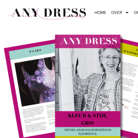
HOME
OVER
G