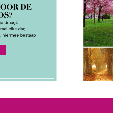
VOOR DE
DS?
e draagt.
raal elke dag
st, hiermee bestaap
R