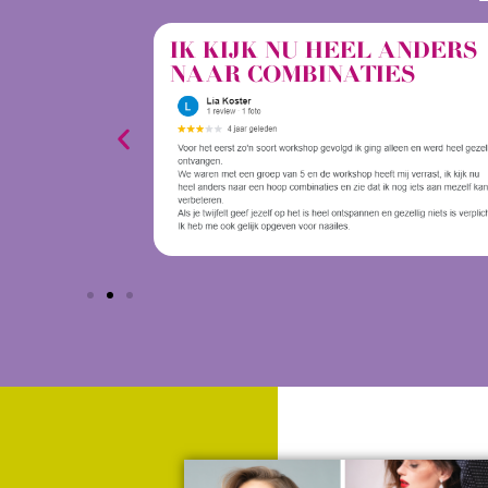
IK KIJK NU HEEL ANDERS
NAAR COMBINATIES