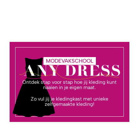
MODEVAKSCHOOL
Ontdek stap voor stap hoe jij kleding kunt
naaien in je eigen maat.
Zo vul jij je kledingkast met unieke
zelfgemaakte kleding!