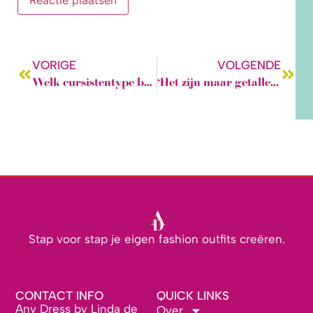
VORIGE
VOLGENDE
Welk cursistentype ben jij?
‘Het zijn maar getallen’ | Belevenissen van een cursist
Stap voor stap je eigen fashion outfits creëren.
CONTACT INFO
QUICK LINKS
Any Dress by Linda de
Over