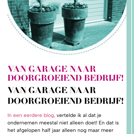
VAN GARAGE NAAR
2. HOE
DOORGROEIEND BEDRIJF!
LEER IK
PATRONEN
OP MAAT
VAN GARAGE NAAR
MAKEN?
DOORGROEIEND BEDRIJF!
In een eerdere blog,
vertelde ik al dat je
ondernemen meestal niet alleen doet! En dat is
het afgelopen half jaar alleen nog maar meer