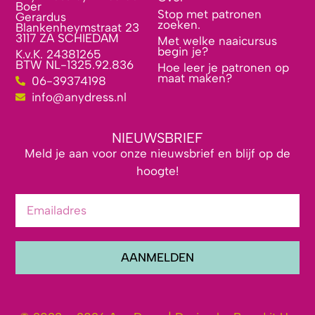
Boer
Stop met patronen
Gerardus
zoeken.
Blankenheymstraat 23
3117 ZA SCHIEDAM
Met welke naaicursus
begin je?
K.v.K. 24381265
BTW NL-1325.92.836
Hoe leer je patronen op
maat maken?
06-39374198
info@anydress.nl
NIEUWSBRIEF
Meld je aan voor onze nieuwsbrief en blijf op de
hoogte!
AANMELDEN