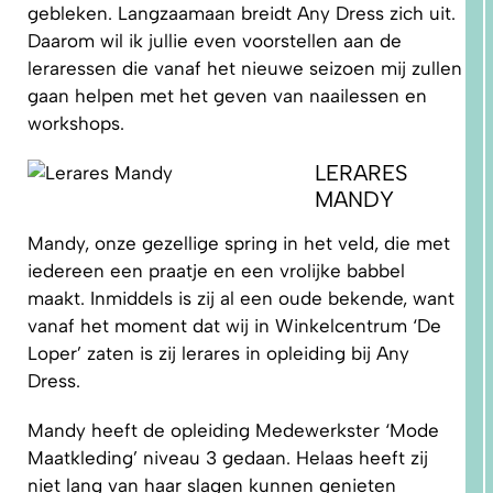
gebleken. Langzaamaan breidt Any Dress zich uit.
Daarom wil ik jullie even voorstellen aan de
leraressen die vanaf het nieuwe seizoen mij zullen
gaan helpen met het geven van naailessen en
workshops.
LERARES
1.
WAAROM
MANDY
PAST
NIKS
GOED?
DAT LIGT
Mandy, onze gezellige spring in het veld, die met
NIET AAN
JOU!
iedereen een praatje en een vrolijke babbel
maakt. Inmiddels is zij al een oude bekende, want
vanaf het moment dat wij in Winkelcentrum ‘De
Loper’ zaten is zij lerares in opleiding bij Any
Dress.
Mandy heeft de opleiding Medewerkster ‘Mode
Maatkleding’ niveau 3 gedaan. Helaas heeft zij
niet lang van haar slagen kunnen genieten