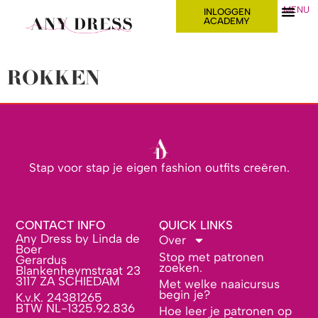
MENU
INLOGGEN
ACADEMY
ROKKEN
Stap voor stap je eigen fashion outfits creëren.
CONTACT INFO
QUICK LINKS
Any Dress by Linda de
Over
Boer
Stop met patronen
Gerardus
zoeken.
Blankenheymstraat 23
3117 ZA SCHIEDAM
Met welke naaicursus
begin je?
K.v.K. 24381265
BTW NL-1325.92.836
Hoe leer je patronen op