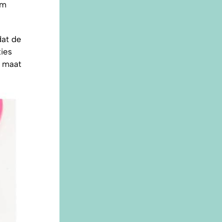
em
dat de
ies
r maat