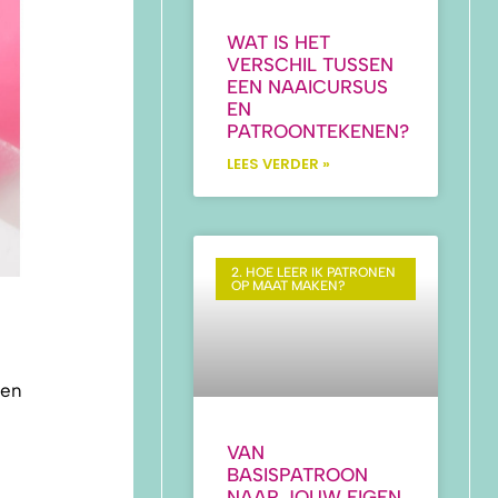
WAT IS HET
VERSCHIL TUSSEN
EEN NAAICURSUS
EN
PATROONTEKENEN?
LEES VERDER »
2. HOE LEER IK PATRONEN
OP MAAT MAKEN?
ben
VAN
BASISPATROON
NAAR JOUW EIGEN