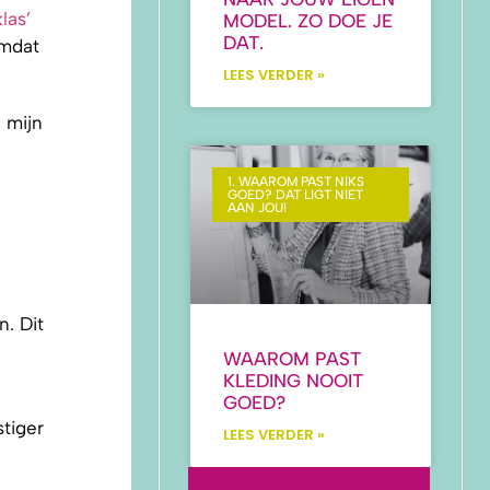
las’
MODEL. ZO DOE JE
DAT.
omdat
LEES VERDER »
 mijn
1. WAAROM PAST NIKS
GOED? DAT LIGT NIET
AAN JOU!
. Dit
WAAROM PAST
KLEDING NOOIT
GOED?
stiger
LEES VERDER »