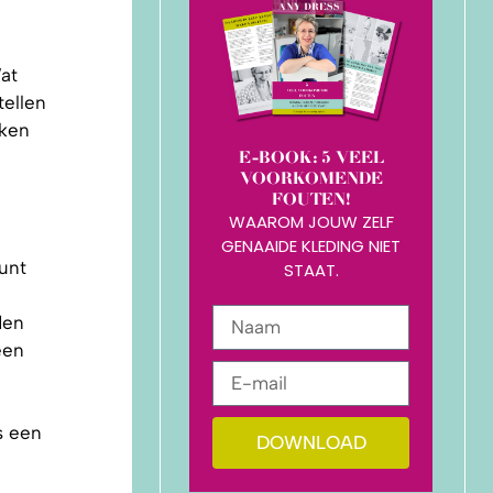
at
tellen
rken
E-BOOK: 5 VEEL
VOORKOMENDE
FOUTEN!
WAAROM JOUW ZELF
GENAAIDE KLEDING NIET
unt
STAAT.
den
een
s een
DOWNLOAD