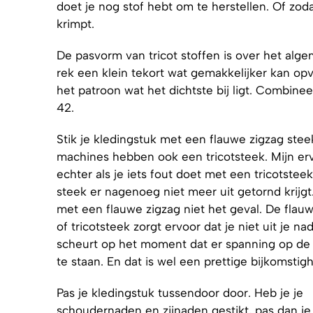
doet je nog stof hebt om te herstellen. Of zo
krimpt.
De pasvorm van tricot stoffen is over het alg
rek een klein tekort wat gemakkelijker kan op
het patroon wat het dichtste bij ligt. Combin
42.
Stik je kledingstuk met een flauwe zigzag stee
machines hebben ook een tricotsteek. Mijn erv
echter als je iets fout doet met een tricotsteek
steek er nagenoeg niet meer uit getornd krijgt. 
met een flauwe zigzag niet het geval. De flau
of tricotsteek zorgt ervoor dat je niet uit je na
scheurt op het moment dat er spanning op de
te staan. En dat is wel een prettige bijkomstigh
Pas je kledingstuk tussendoor door. Heb je je
schoudernaden en zijnaden gestikt, pas dan je