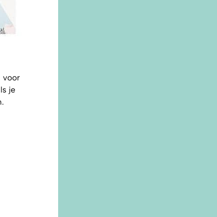
 voor
ls je
.