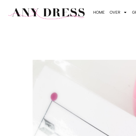
HOME
OVER
G