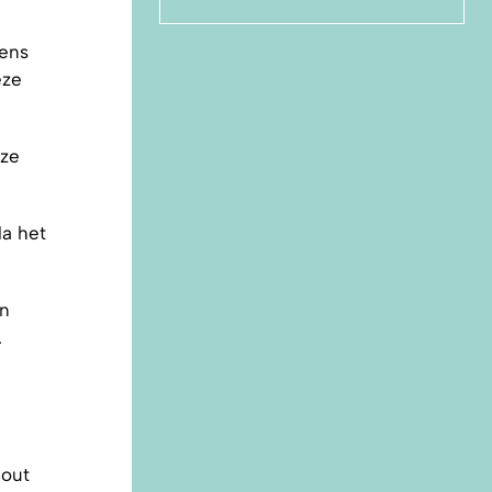
dens
eze
eze
Na het
en
.
fout