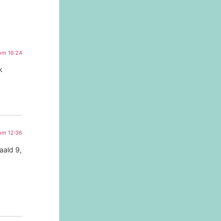
om 16:24
k
om 12:36
aald 9,