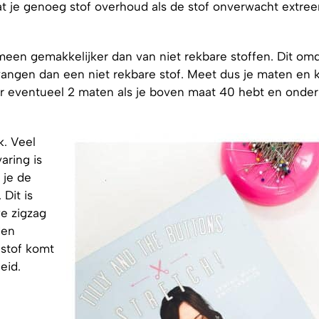
dat je genoeg stof overhoud als de stof onverwacht extre
emeen gemakkelijker dan van niet rekbare stoffen. Dit om
vangen dan een niet rekbare stof. Meet dus je maten en k
eer eventueel 2 maten als je boven maat 40 hebt en onde
k. Veel
aring is
 je de
Dit is
we zigzag
den
 stof komt
eid.