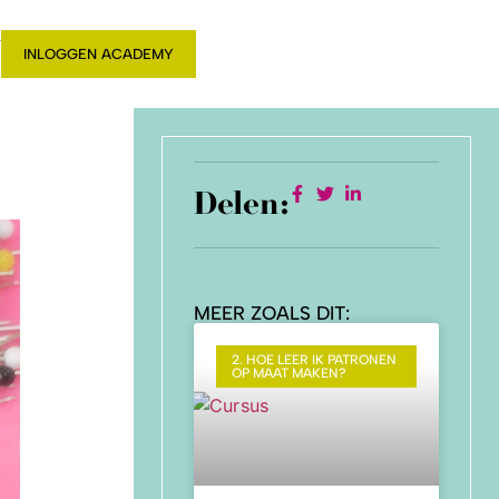
T
INLOGGEN ACADEMY
Delen:
MEER ZOALS DIT:
2. HOE LEER IK PATRONEN
OP MAAT MAKEN?