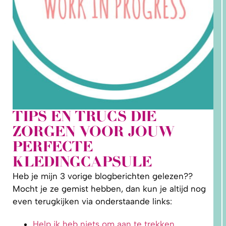
TIPS EN TRUCS DIE
2. HOE
ZORGEN VOOR JOUW
LEER IK
PATRONEN
PERFECTE
OP MAAT
MAKEN?
KLEDINGCAPSULE
Heb je mijn 3 vorige blogberichten gelezen??
Mocht je ze gemist hebben, dan kun je altijd nog
even terugkijken via onderstaande links:
Help ik heb niets om aan te trekken