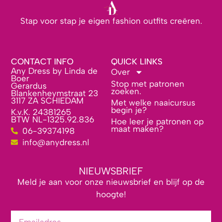
Stap voor stap je eigen fashion outfits creëren.
CONTACT INFO
QUICK LINKS
Any Dress by Linda de
Over
Boer
Stop met patronen
Gerardus
zoeken.
Blankenheymstraat 23
3117 ZA SCHIEDAM
Met welke naaicursus
begin je?
K.v.K. 24381265
BTW NL-1325.92.836
Hoe leer je patronen op
maat maken?
06-39374198
info@anydress.nl
NIEUWSBRIEF
Meld je aan voor onze nieuwsbrief en blijf op de
hoogte!