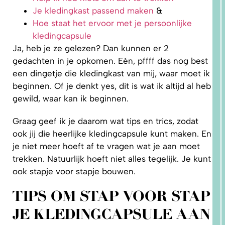
Je kledingkast passend maken
&
Hoe staat het ervoor met je persoonlijke
kledingcapsule
Ja, heb je ze gelezen? Dan kunnen er 2
gedachten in je opkomen. Eén, pffff das nog best
een dingetje die kledingkast van mij, waar moet ik
1.
beginnen. Of je denkt yes, dit is wat ik altijd al heb
WAAROM
PAST
NIKS
gewild, waar kan ik beginnen.
GOED?
DAT LIGT
NIET AAN
Graag geef ik je daarom wat tips en trics, zodat
JOU!
ook jij die heerlijke kledingcapsule kunt maken. En
je niet meer hoeft af te vragen wat je aan moet
trekken. Natuurlijk hoeft niet alles tegelijk. Je kunt
ook stapje voor stapje bouwen.
TIPS OM STAP VOOR STAP
JE KLEDINGCAPSULE AAN