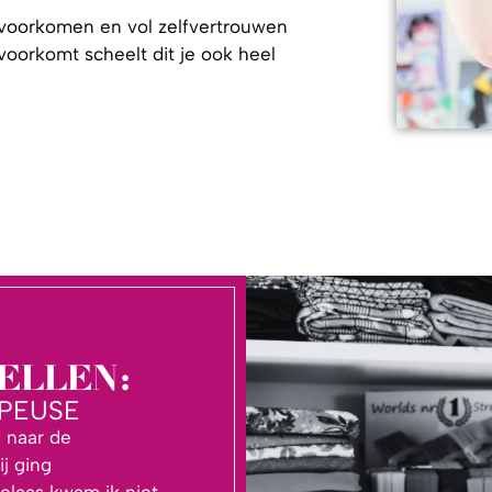
 voorkomen en vol zelfvertrouwen
 voorkomt scheelt dit je ook heel
ELLEN:
PEUSE
g naar de
j ging
elaas kwam ik niet