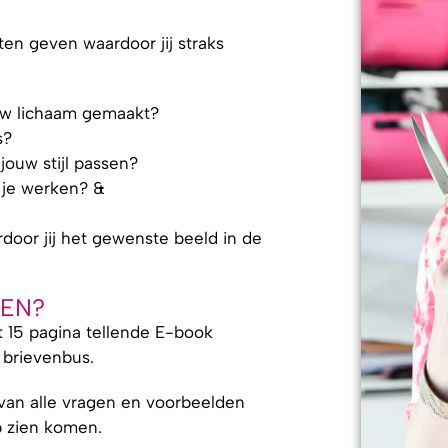
en geven waardoor jij straks
ouw lichaam gemaakt?
s?
jouw stijl passen?
r je werken? &
rdoor jij het gewenste beeld in de
GEN?
t 15 pagina tellende E-book
 brievenbus.
van alle vragen en voorbeelden
b zien komen.