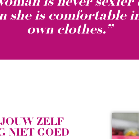
woman is never sexier 
 she is comfortable i
own clothes.”
JOUW ZELF
G NIET GOED