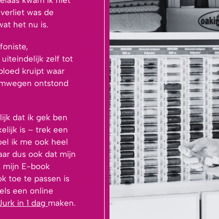
verliet was de
at het nu is.
foniste,
iteindelijk zelf tot
bloed kruipt waar
 omwegen ontstond
elijk dat ik gek ben
lijk is – trek een
oel ik me ook heel
aar dus ook dat mijn
 mijn E-book
k toe te passen is
els een online
Jurk in 1 dag
m
aken.