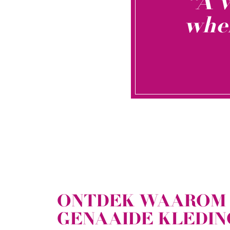
“A 
when
ONTDEK WAAROM 
GENAAIDE KLEDIN