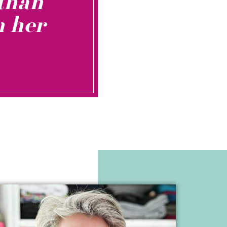
than
n her