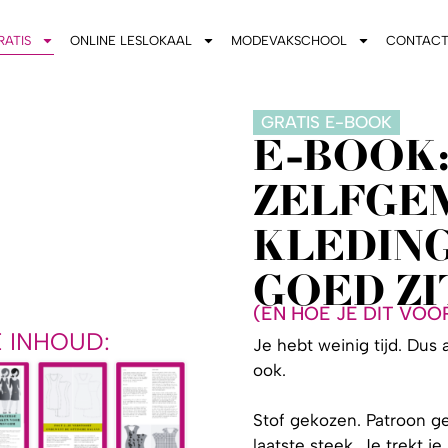
RATIS
ONLINE LESLOKAAL
MODEVAKSCHOOL
CONTAC
GRATIS E-BOOK
E-BOOK
ZELFGE
KLEDING
GOED ZI
(EN HOE JE DIT VO
E INHOUD:
Je hebt weinig tijd. Dus a
ook.
Stof gekozen. Patroon g
laatste steek. Je trekt je