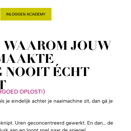
T
INLOGGEN ACADEMY
: WAAROM JOUW
MAAKTE
 NOOIT ÉCHT
T
ORGOED OPLOST!)
ls je eindelijk achter je naaimachine zit, dan gá je
eknipt. Uren geconcentreerd gewerkt. En dan… de
 jurk aan en loopt snel naar de spiegel.