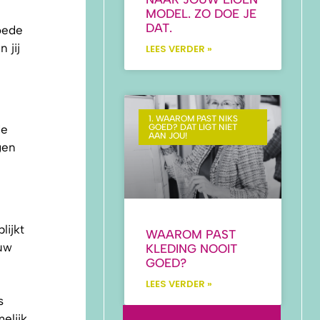
MODEL. ZO DOE JE
DAT.
goede
 jij
LEES VERDER »
1. WAAROM PAST NIKS
de
GOED? DAT LIGT NIET
AAN JOU!
gen
lijkt
WAAROM PAST
euw
KLEDING NOOIT
GOED?
LEES VERDER »
s
elijk