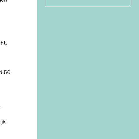
ht,
ld 50
?
ijk