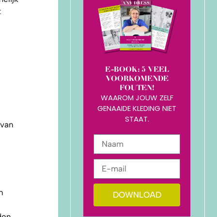
t
E-BOOK: 5 VEEL
VOORKOMENDE
FOUTEN!
WAAROM JOUW ZELF
GENAAIDE KLEDING NIET
STAAT.
 van
n
DOWNLOAD
den