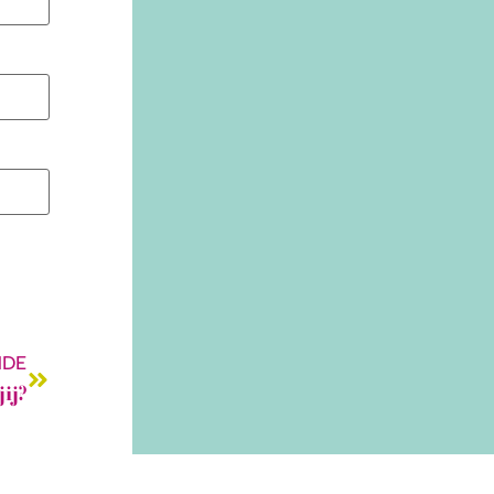
NDE
ij?