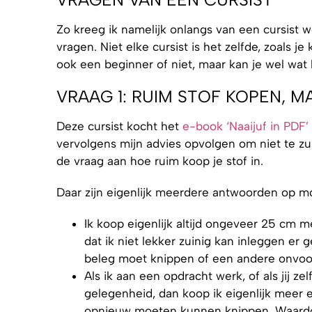
Zo kreeg ik namelijk onlangs van een cursist we
vragen. Niet elke cursist is het zelfde, zoals j
ook een beginner of niet, maar kan je wel wa
VRAAG 1: RUIM STOF KOPEN, M
Deze cursist kocht het
e-book ‘Naaijuf in PDF’
vervolgens mijn advies opvolgen om niet te zui
de vraag aan hoe ruim koop je stof in.
Daar zijn eigenlijk meerdere antwoorden op moge
Ik koop eigenlijk altijd ongeveer 25 cm me
dat ik niet lekker zuinig kan inleggen er
beleg moet knippen of een andere onvoo
Als ik aan een opdracht werk, of als jij z
gelegenheid, dan koop ik eigenlijk meer e
opnieuw moeten kunnen knippen. Waardoor