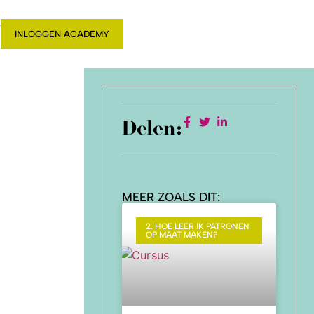
T
INLOGGEN ACADEMY
Delen:
MEER ZOALS DIT:
2. HOE LEER IK PATRONEN
OP MAAT MAKEN?