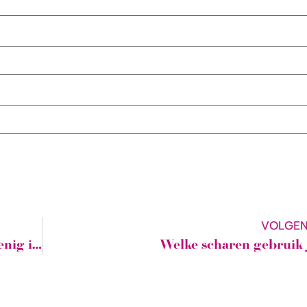
VOLGE
Any Shape patronen in nieuwe vorm, enig idee waarom?
Welke scharen gebruik j