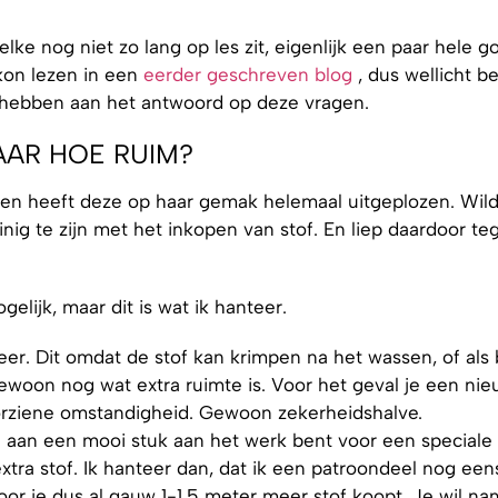
lke nog niet zo lang op les zit, eigenlijk een paar hele 
e kon lezen in een
eerder geschreven blog
, dus wellicht ben
t hebben aan het antwoord op deze vragen.
AAR HOE RUIM?
en heeft deze op haar gemak helemaal uitgeplozen. Wil
nig te zijn met het inkopen van stof. En liep daardoor te
lijk, maar dit is wat ik hanteer.
er. Dit omdat de stof kan krimpen na het wassen, of als b
 gewoon nog wat extra ruimte is. Voor het geval je een ni
rziene omstandigheid. Gewoon zekerheidshalve.
elf aan een mooi stuk aan het werk bent voor een speciale
xtra stof. Ik hanteer dan, dat ik een patroondeel nog een
 je dus al gauw 1-1.5 meter meer stof koopt. Je wil nam