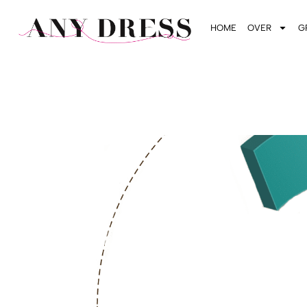
HOME
OVER
G