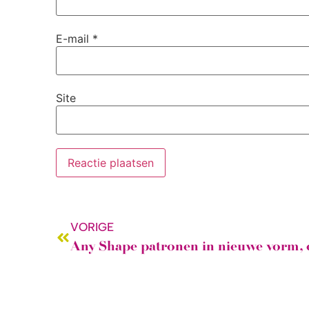
E-mail
*
Site
VORIGE