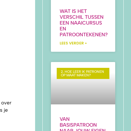
WAT IS HET
VERSCHIL TUSSEN
EEN NAAICURSUS
EN
PATROONTEKENEN?
LEES VERDER »
2. HOE LEER IK PATRONEN
OP MAAT MAKEN?
 over
s je
VAN
BASISPATROON
NAAR JOUW EIGEN