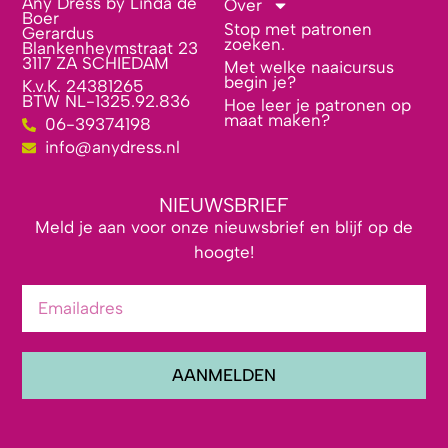
Any Dress by Linda de
Over
Boer
Stop met patronen
Gerardus
zoeken.
Blankenheymstraat 23
3117 ZA SCHIEDAM
Met welke naaicursus
begin je?
K.v.K. 24381265
BTW NL-1325.92.836
Hoe leer je patronen op
maat maken?
06-39374198
info@anydress.nl
NIEUWSBRIEF
Meld je aan voor onze nieuwsbrief en blijf op de
hoogte!
AANMELDEN