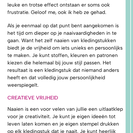
leuke en trotse effect ontstaan er soms ook
frustratie. Geloof me, ook ik heb ze gehad.
Als je eenmaal op dat punt bent aangekomen is
het tijd om dieper op je naaivaardigheden in te
gaan. Want het zelf naaien van kledingstukken
1.
biedt je de vrijheid om iets unieks en persoonlijks
WAAROM
PAST
te maken. Je kunt stoffen, kleuren en patronen
NIKS
GOED?
kiezen die helemaal bij jouw stijl passen. Het
DAT LIGT
NIET AAN
resultaat is een kledingstuk dat niemand anders
JOU!
heeft en dat volledig jouw persoonlijkheid
weerspiegelt.
CREATIEVE VRIJHEID
Naaien is een voor velen van jullie een uitlaatklep
voor je creativiteit. Je kunt je eigen ideeën tot
leven laten komen en je eigen stempel drukken
op elk kledingstuk dat je naait. Je kunt heerlijk