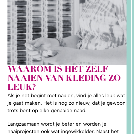
WAAROM IS HET ZELF
2. HOE
NAAIEN VAN KLEDING ZO
LEER IK
PATRONEN
LEUK?
OP MAAT
MAKEN?
Als je net begint met naaien, vind je alles leuk wat
je gaat maken. Het is nog zo nieuw, dat je gewoon
trots bent op elke genaaide naad.
Langzaamaan wordt je beter en worden je
naaiprojecten ook wat ingewikkelder. Naast het