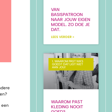
VAN
BASISPATROON
NAAR JOUW EIGEN
MODEL. ZO DOE JE
DAT.
LEES VERDER »
1. WAAROM PAST NIKS
GOED? DAT LIGT NIET
AAN JOU!
ndere
ken?
WAAROM PAST
t een
KLEDING NOOIT
GOED?