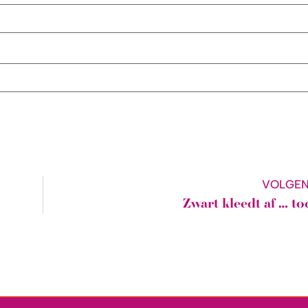
VOLGE
Zwart kleedt af … to