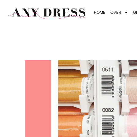
HOME
OVER
G