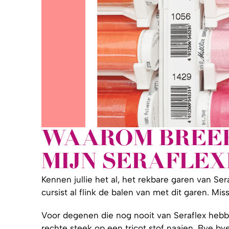
WAAROM BREEK
MIJN SERAFLE
Kennen jullie het al, het rekbare garen van Ser
cursist al flink de balen van met dit garen. M
Voor degenen die nog nooit van Seraflex hebben
rechte steek op een tricot stof naaien. Bye bye