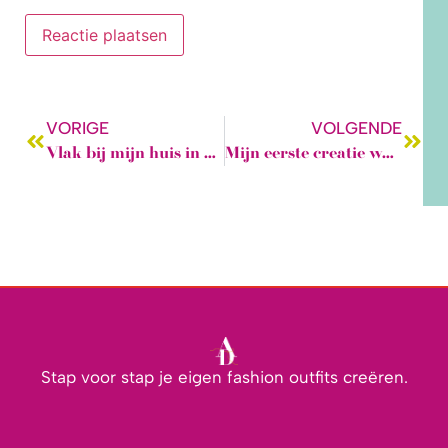
VORIGE
VOLGENDE
Vlak bij mijn huis in Poortugaal was een handwerkzaak, waar Linda op uitnodiging van de eigenaar naailessen gaf.
Mijn eerste creatie was een kussenhoesje?
Stap voor stap je eigen fashion outfits creëren.