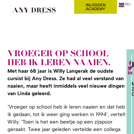
MENU
INLOGGEN
ACADEMY
VROEGER OP SCHOOL
HEB IK LEREN NAAIEN.
Met haar 68 jaar is Willy Langerak de oudste
cursist bij Any Dress. Ze had al veel verstand van
naaien, maar heeft inmiddels veel nieuwe dingen
van Linda geleerd.
D
‘Vroeger op school heb ik leren naaien en dat heb
2. HOE
LEER IK
ik gedaan, tot ik weer ging werken in 1994’, vertelt
PATRONEN
OP MAAT
Willy. ‘Toen is het een beetje op een zijspoor
MAKEN?
geraakt. Twee jaar geleden vertelde een collega