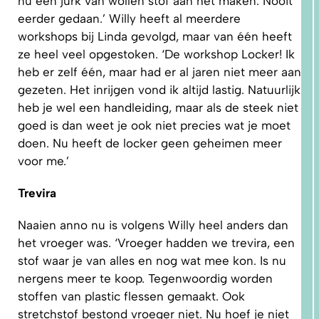
nu een jurk van wollen stof aan het maken. Nooit
eerder gedaan.’ Willy heeft al meerdere
workshops bij Linda gevolgd, maar van één heeft
ze heel veel opgestoken. ‘De workshop Locker! Ik
heb er zelf één, maar had er al jaren niet meer aan
gezeten. Het inrijgen vond ik altijd lastig. Natuurlijk
heb je wel een handleiding, maar als de steek niet
1.
WAAROM
goed is dan weet je ook niet precies wat je moet
PAST
NIKS
doen. Nu heeft de locker geen geheimen meer
GOED?
DAT LIGT
voor me.’
NIET AAN
JOU!
Trevira
Naaien anno nu is volgens Willy heel anders dan
het vroeger was. ‘Vroeger hadden we trevira, een
stof waar je van alles en nog wat mee kon. Is nu
nergens meer te koop. Tegenwoordig worden
stoffen van plastic flessen gemaakt. Ook
stretchstof bestond vroeger niet. Nu hoef je niet