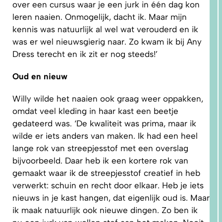
over een cursus waar je een jurk in één dag kon
leren naaien. Onmogelijk, dacht ik. Maar mijn
kennis was natuurlijk al wel wat verouderd en ik
was er wel nieuwsgierig naar. Zo kwam ik bij Any
Dress terecht en ik zit er nog steeds!’
Oud en nieuw
Willy wilde het naaien ook graag weer oppakken,
omdat veel kleding in haar kast een beetje
gedateerd was. ‘De kwaliteit was prima, maar ik
2. HOE
LEER IK
PATRONEN
wilde er iets anders van maken. Ik had een heel
OP MAAT
MAKEN?
lange rok van streepjesstof met een overslag
bijvoorbeeld. Daar heb ik een kortere rok van
gemaakt waar ik de streepjesstof creatief in heb
verwerkt: schuin en recht door elkaar. Heb je iets
nieuws in je kast hangen, dat eigenlijk oud is. Maar
ik maak natuurlijk ook nieuwe dingen. Zo ben ik