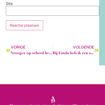
Site
VORIGE
VOLGENDE
Vroeger op school heb ik leren naaien.
Bij Linda heb ik een stukje Snijschool teruggevonden.