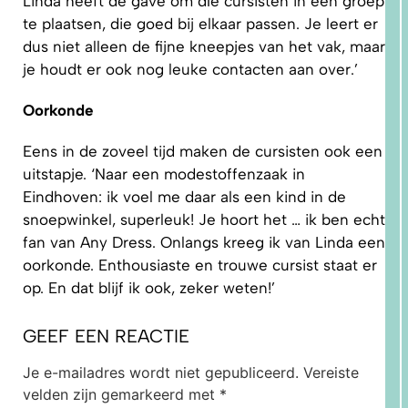
Linda heeft de gave om díe cursisten in een groep
te plaatsen, die goed bij elkaar passen. Je leert er
dus niet alleen de fijne kneepjes van het vak, maar
je houdt er ook nog leuke contacten aan over.’
5.
PRAKTISCHE
TIPS EN
TUTORIALS
Oorkonde
Eens in de zoveel tijd maken de cursisten ook een
uitstapje. ‘Naar een modestoffenzaak in
Eindhoven: ik voel me daar als een kind in de
snoepwinkel, superleuk! Je hoort het … ik ben echt
fan van Any Dress. Onlangs kreeg ik van Linda een
oorkonde. Enthousiaste en trouwe cursist staat er
op. En dat blijf ik ook, zeker weten!’
GEEF EEN REACTIE
Je e-mailadres wordt niet gepubliceerd.
Vereiste
velden zijn gemarkeerd met
*