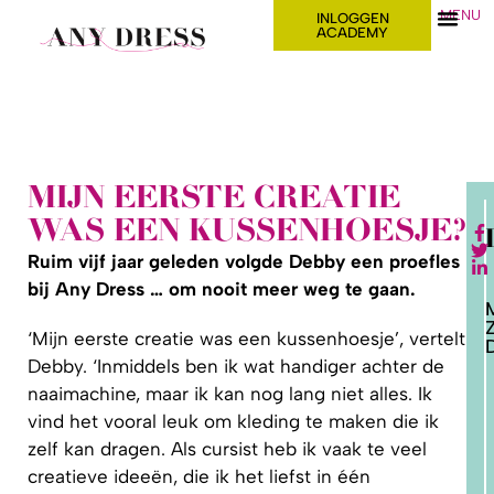
MENU
INLOGGEN
ACADEMY
MIJN EERSTE CREATIE
WAS EEN KUSSENHOESJE?
Ruim vijf jaar geleden volgde Debby een proefles
bij Any Dress … om nooit meer weg te gaan.
‘Mijn eerste creatie was een kussenhoesje’, vertelt
D
Debby. ‘Inmiddels ben ik wat handiger achter de
naaimachine, maar ik kan nog lang niet alles. Ik
2. HOE
LEER IK
vind het vooral leuk om kleding te maken die ik
PATRONEN
OP MAAT
zelf kan dragen. Als cursist heb ik vaak te veel
MAKEN?
creatieve ideeën, die ik het liefst in één