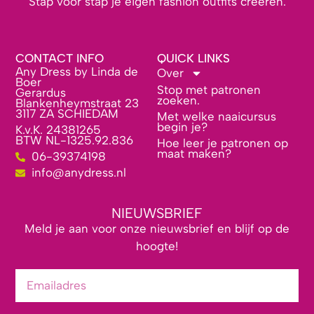
Stap voor stap je eigen fashion outfits creëren.
CONTACT INFO
QUICK LINKS
Any Dress by Linda de
Over
Boer
Stop met patronen
Gerardus
zoeken.
Blankenheymstraat 23
3117 ZA SCHIEDAM
Met welke naaicursus
begin je?
K.v.K. 24381265
BTW NL-1325.92.836
Hoe leer je patronen op
maat maken?
06-39374198
info@anydress.nl
NIEUWSBRIEF
Meld je aan voor onze nieuwsbrief en blijf op de
hoogte!