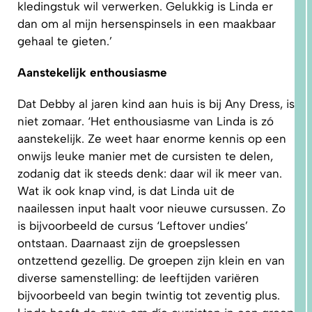
kledingstuk wil verwerken. Gelukkig is Linda er
dan om al mijn hersenspinsels in een maakbaar
gehaal te gieten.’
Aanstekelijk enthousiasme
Dat Debby al jaren kind aan huis is bij Any Dress, is
niet zomaar. ‘Het enthousiasme van Linda is zó
aanstekelijk. Ze weet haar enorme kennis op een
onwijs leuke manier met de cursisten te delen,
zodanig dat ik steeds denk: daar wil ik meer van.
1.
Wat ik ook knap vind, is dat Linda uit de
WAAROM
PAST
naailessen input haalt voor nieuwe cursussen. Zo
NIKS
GOED?
is bijvoorbeeld de cursus ‘Leftover undies’
DAT LIGT
NIET AAN
ontstaan. Daarnaast zijn de groepslessen
JOU!
ontzettend gezellig. De groepen zijn klein en van
diverse samenstelling: de leeftijden variëren
bijvoorbeeld van begin twintig tot zeventig plus.