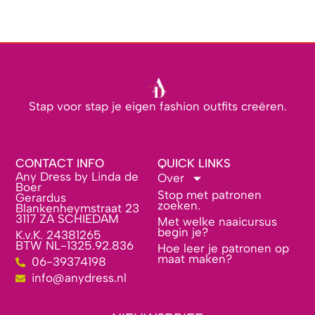
Stap voor stap je eigen fashion outfits creëren.
CONTACT INFO
QUICK LINKS
Any Dress by Linda de
Over
Boer
Stop met patronen
Gerardus
zoeken.
Blankenheymstraat 23
3117 ZA SCHIEDAM
Met welke naaicursus
begin je?
K.v.K. 24381265
BTW NL-1325.92.836
Hoe leer je patronen op
maat maken?
06-39374198
info@anydress.nl