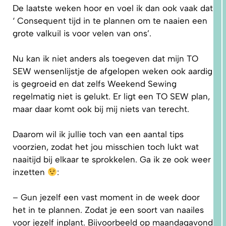
De laatste weken hoor en voel ik dan ook vaak dat
‘ Consequent tijd in te plannen om te naaien een
grote valkuil is voor velen van ons’.
Nu kan ik niet anders als toegeven dat mijn TO
SEW wensenlijstje de afgelopen weken ook aardig
1.
is gegroeid en dat zelfs Weekend Sewing
WAAROM
PAST
regelmatig niet is gelukt. Er ligt een TO SEW plan,
NIKS
GOED?
maar daar komt ook bij mij niets van terecht.
DAT LIGT
NIET AAN
JOU!
Daarom wil ik jullie toch van een aantal tips
voorzien, zodat het jou misschien toch lukt wat
naaitijd bij elkaar te sprokkelen. Ga ik ze ook weer
inzetten
:
– Gun jezelf een vast moment in de week door
het in te plannen. Zodat je een soort van naailes
voor jezelf inplant. Bijvoorbeeld op maandagavond