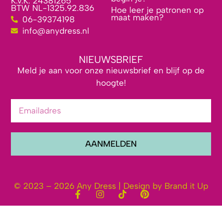
K.v.K. 24381265
BTW NL-1325.92.836
Hoe leer je patronen op
maat maken?
06-39374198
info@anydress.nl
NIEUWSBRIEF
Meld je aan voor onze nieuwsbrief en blijf op de
hoogte!
AANMELDEN
© 2023 – 2026 Any Dress | Design by Brand it Up