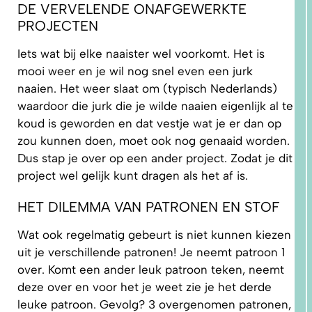
DE VERVELENDE ONAFGEWERKTE
PROJECTEN
Iets wat bij elke naaister wel voorkomt. Het is
mooi weer en je wil nog snel even een jurk
naaien. Het weer slaat om (typisch Nederlands)
waardoor die jurk die je wilde naaien eigenlijk al te
1.
WAAROM
koud is geworden en dat vestje wat je er dan op
PAST
NIKS
zou kunnen doen, moet ook nog genaaid worden.
GOED?
DAT LIGT
Dus stap je over op een ander project. Zodat je dit
NIET AAN
JOU!
project wel gelijk kunt dragen als het af is.
HET DILEMMA VAN PATRONEN EN STOF
Wat ook regelmatig gebeurt is niet kunnen kiezen
uit je verschillende patronen! Je neemt patroon 1
over. Komt een ander leuk patroon teken, neemt
deze over en voor het je weet zie je het derde
leuke patroon. Gevolg? 3 overgenomen patronen,