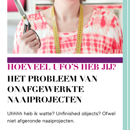
HOEVEEL UFO’S HEB JIJ?
2. HOE
LEER IK
HET PROBLEEM VAN
PATRONEN
OP MAAT
MAKEN?
ONAFGEWERKTE
NAAIPROJECTEN
Uhhhh heb ik watte? Unfinished objects? Ofwel
niet afgeronde naaiprojecten.