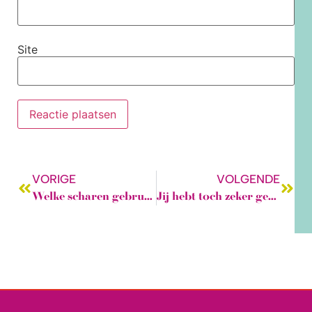
Site
VORIGE
VOLGENDE
Welke scharen gebruik jij?
Jij hebt toch zeker geen naai-frustraties?