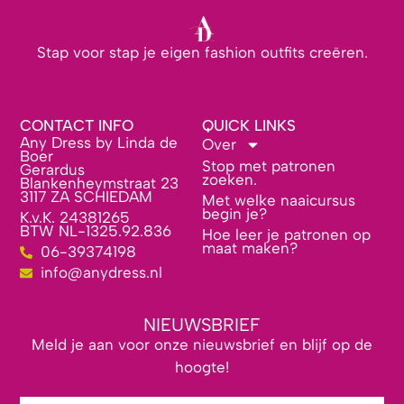
Stap voor stap je eigen fashion outfits creëren.
CONTACT INFO
QUICK LINKS
Any Dress by Linda de
Over
Boer
Stop met patronen
Gerardus
zoeken.
Blankenheymstraat 23
3117 ZA SCHIEDAM
Met welke naaicursus
begin je?
K.v.K. 24381265
BTW NL-1325.92.836
Hoe leer je patronen op
maat maken?
06-39374198
info@anydress.nl
NIEUWSBRIEF
Meld je aan voor onze nieuwsbrief en blijf op de
hoogte!