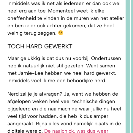
Inmiddels was ik net als iedereen er dan ook wel
heel erg aan toe. Momenteel weet ik elke
oneffenheid te vinden in de muren van het atelier
en ben ik er ook achter gekomen, dat ze heel
weinig terug zeggen.
TOCH HARD GEWERKT
1.
WAAROM
PAST
NIKS
Maar gelukkig is dat dus nu voorbij. Ondertussen
GOED?
DAT LIGT
heb ik natuurlijk niet stil gezeten. Want samen
NIET AAN
JOU!
met Jamie-Lee hebben we heel hard gewerkt.
Inmiddels voel ik me een behoorlijke nerd.
Nerd zal je je afvragen? Ja, want we hebben de
afgelopen weken heel veel technische dingen
bijgeleerd en die naaimachine waar jullie nu heel
veel tijd voor hadden, die heb ik dus amper
aangeraakt. Bijna alles vond namelijk plaats in de
digitale wereld.
De naaichick, was dus weer