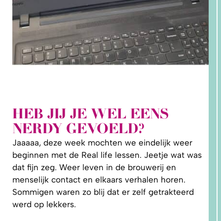
HEB JIJ JE WEL EENS
2. HOE
NERDY GEVOELD?
LEER IK
PATRONEN
OP MAAT
Jaaaaa, deze week mochten we eindelijk weer
MAKEN?
beginnen met de Real life lessen. Jeetje wat was
dat fijn zeg. Weer leven in de brouwerij en
menselijk contact en elkaars verhalen horen.
Sommigen waren zo blij dat er zelf getrakteerd
werd op lekkers.