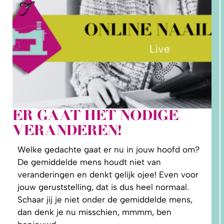
ER GAAT HET NODIGE
VERANDEREN!
1.
WAAROM
PAST
Welke gedachte gaat er nu in jouw hoofd om?
NIKS
GOED?
De gemiddelde mens houdt niet van
DAT LIGT
NIET AAN
veranderingen en denkt gelijk ojee! Even voor
JOU!
jouw geruststelling, dat is dus heel normaal.
Schaar jij je niet onder de gemiddelde mens,
dan denk je nu misschien, mmmm, ben