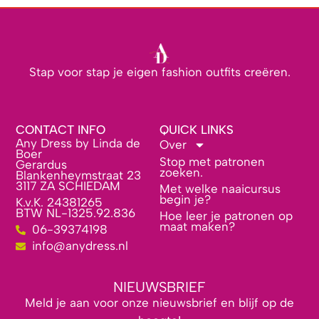
Stap voor stap je eigen fashion outfits creëren.
CONTACT INFO
QUICK LINKS
Any Dress by Linda de
Over
Boer
Stop met patronen
Gerardus
zoeken.
Blankenheymstraat 23
3117 ZA SCHIEDAM
Met welke naaicursus
begin je?
K.v.K. 24381265
BTW NL-1325.92.836
Hoe leer je patronen op
maat maken?
06-39374198
info@anydress.nl
NIEUWSBRIEF
Meld je aan voor onze nieuwsbrief en blijf op de