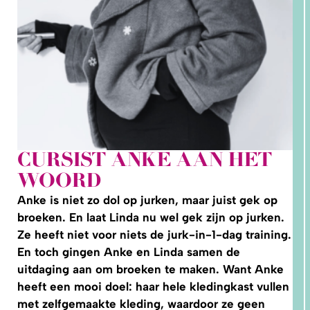
CURSIST ANKE AAN HET
2. HOE
WOORD
LEER IK
PATRONEN
OP MAAT
Anke is niet zo dol op jurken, maar juist gek op
MAKEN?
broeken. En laat Linda nu wel gek zijn op jurken.
Ze heeft niet voor niets de jurk-in-1-dag training.
En toch gingen Anke en Linda samen de
uitdaging aan om broeken te maken. Want Anke
heeft een mooi doel: haar hele kledingkast vullen
met zelfgemaakte kleding, waardoor ze geen