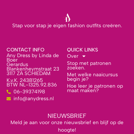
Stap voor stap je eigen fashion outfits creëren.
CONTACT INFO
QUICK LINKS
Any Dress by Linda de
Over
Boer
Stop met patronen
Gerardus
zoeken.
Blankenheymstraat 23
3117 ZA SCHIEDAM
Met welke naaicursus
begin je?
K.v.K. 24381265
BTW NL-1325.92.836
Hoe leer je patronen op
maat maken?
06-39374198
info@anydress.nl
NIEUWSBRIEF
Meld je aan voor onze nieuwsbrief en blijf op de
hoogte!