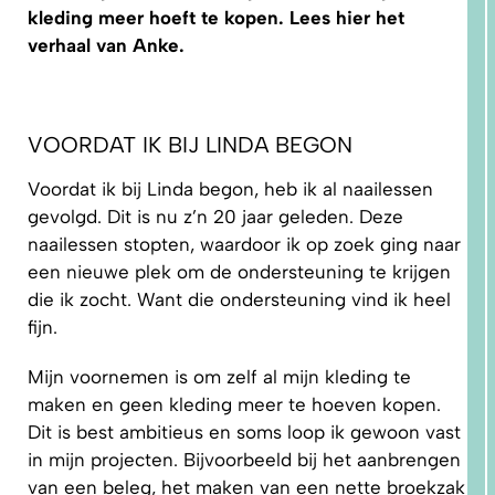
kleding meer hoeft te kopen. Lees hier het
verhaal van Anke.
VOORDAT IK BIJ LINDA BEGON
1.
Voordat ik bij Linda begon, heb ik al naailessen
WAAROM
PAST
NIKS
gevolgd. Dit is nu z’n 20 jaar geleden. Deze
GOED?
DAT LIGT
naailessen stopten, waardoor ik op zoek ging naar
NIET AAN
JOU!
een nieuwe plek om de ondersteuning te krijgen
die ik zocht. Want die ondersteuning vind ik heel
fijn.
Mijn voornemen is om zelf al mijn kleding te
maken en geen kleding meer te hoeven kopen.
Dit is best ambitieus en soms loop ik gewoon vast
in mijn projecten. Bijvoorbeeld bij het aanbrengen
van een beleg, het maken van een nette broekzak