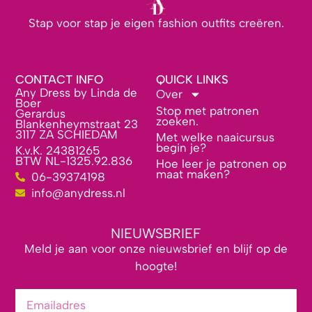
Stap voor stap je eigen fashion outfits creëren.
CONTACT INFO
QUICK LINKS
Any Dress by Linda de
Over
Boer
Stop met patronen
Gerardus
zoeken.
Blankenheymstraat 23
3117 ZA SCHIEDAM
Met welke naaicursus
begin je?
K.v.K. 24381265
BTW NL-1325.92.836
Hoe leer je patronen op
maat maken?
06-39374198
info@anydress.nl
NIEUWSBRIEF
Meld je aan voor onze nieuwsbrief en blijf op de
hoogte!