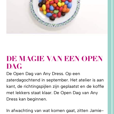
DE MAGIE VAN EEN OPEN
2. HOE
DAG
LEER IK
PATRONEN
OP MAAT
De Open Dag van Any Dress. Op een
MAKEN?
zaterdagochtend in september. Het atelier is aan
kant, de richtingspijlen zijn geplaatst en de koffie
met lekkers staat klaar. De Open Dag van Any
Dress kan beginnen.
In afwachting van wat komen gaat, zitten Jamie-