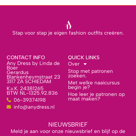
Stap voor stap je eigen fashion outfits creëren.
CONTACT INFO
QUICK LINKS
Any Dress by Linda de
Over
Boer
Stop met patronen
Gerardus
zoeken.
Blankenheymstraat 23
3117 ZA SCHIEDAM
Met welke naaicursus
begin je?
K.v.K. 24381265
BTW NL-1325.92.836
Hoe leer je patronen op
maat maken?
06-39374198
info@anydress.nl
NIEUWSBRIEF
Meld je aan voor onze nieuwsbrief en blijf op de