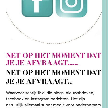
NET OP HET MOMENT DAT
2. HOE
JE JE AFVRAAGT……
LEER IK
PATRONEN
OP MAAT
NET OP HET MOMENT DAT
MAKEN?
JE JE AFVRAAGT…
Waarvoor schrijf ik al die blogs, nieuwsbrieven,
facebook en instagram berichten. Het zijn
natuurlijk allemaal super media voor ondernemers