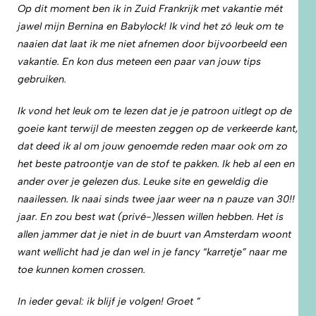
Op dit moment ben ik in Zuid Frankrijk met vakantie mét
jawel mijn Bernina en Babylock! Ik vind het zó leuk om te
naaien dat laat ik me niet afnemen door bijvoorbeeld een
vakantie. En kon dus meteen een paar van jouw tips
gebruiken.
Ik vond het leuk om te lezen dat je je patroon uitlegt op de
goeie kant terwijl de meesten zeggen op de verkeerde kant,
dat deed ik al om jouw genoemde reden maar ook om zo
het beste patroontje van de stof te pakken.
Ik heb al een en
ander over je gelezen dus. Leuke site en geweldig die
naailessen. Ik naai sinds twee jaar weer na n pauze van 30!!
jaar. En zou best wat (privé-)lessen willen hebben. Het is
allen jamm
er dat je niet in de buurt van Amsterdam woont
want wellicht had je dan wel in je fancy “karretje” naar me
toe kunnen komen crossen.
In ieder geval: ik blijf je volgen!
Groet ”