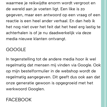
waarmee je reikwijdte enorm wordt vergroot en
de wereld aan je voeten ligt. Een like is zo
gegeven, maar een antwoord op een vraag of een
reactie is een heel ander verhaal. En dan heb ik
het nog niet over het feit dat het heel erg lastig te
achterhalen is of je nu daadwerkelijk via deze
1.
media nieuwe klanten ontvangt.
WAAROM
PAST
NIKS
GOOGLE
GOED?
DAT LIGT
NIET AAN
JOU!
In tegenstelling tot de andere media hoor ik wel
regelmatig dat mensen mij vinden via Google. Ook
op mijn bestelformulier in de webshop wordt de
regelmatig aangegeven. Dit geeft dus ook aan dat
onze generatie gewoon is opgegroeid met het
werkwoord Googlen.
FACEBOOK