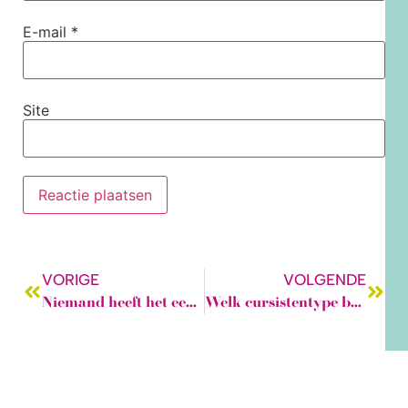
E-mail
*
Site
VORIGE
VOLGENDE
Niemand heeft het eeuwige leven!
Welk cursistentype ben jij?