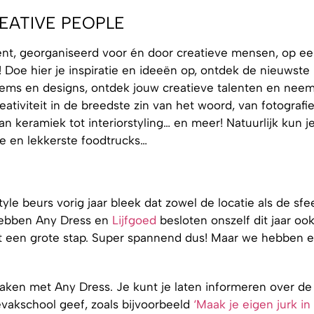
EATIVE PEOPLE
event, georganiseerd voor én door creatieve mensen, op e
Doe hier je inspiratie en ideeën op, ontdek de nieuwste
ems en designs, ontdek jouw creatieve talenten en neem
tiviteit in de breedste zin van het woord, van fotografie
an keramiek tot interiorstyling… en meer! Natuurlijk kun j
e en lekkerste foodtrucks…
le beurs vorig jaar bleek dat zowel de locatie als de sfe
 hebben Any Dress en
Lijfgoed
besloten onszelf dit jaar ook
st een grote stap. Super spannend dus! Maar we hebben e
n maken met Any Dress. Je kunt je laten informeren over de
vakschool geef, zoals bijvoorbeeld
‘Maak je eigen jurk in 