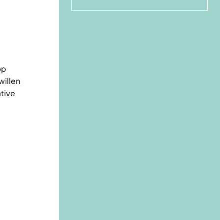
op
willen
tive