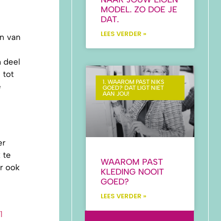
MODEL. ZO DOE JE
DAT.
LEES VERDER »
en van
 deel
 tot
1. WAAROM PAST NIKS
e
GOED? DAT LIGT NIET
AAN JOU!
er
 te
WAAROM PAST
r ook
KLEDING NOOIT
GOED?
LEES VERDER »
1