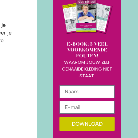
s
 je
er je
ve
E-BOOK: 5 VEEL
VOORKOMENDE
FOUTEN!
WAAROM JOUW ZELF
GENAAIDE KLEDING NIET
STAAT.
DOWNLOAD