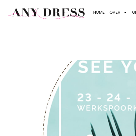
HOME
OVER
G