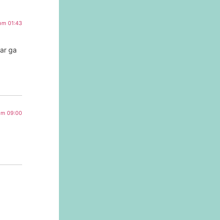
 om 01:43
ar ga
 om 09:00