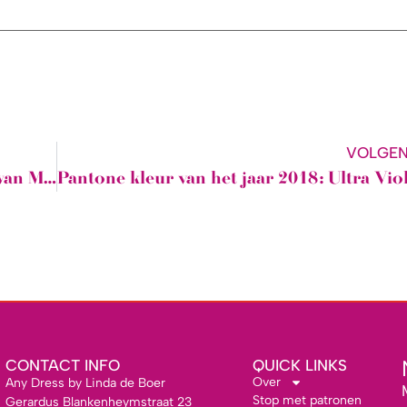
VOLGE
Any Dress op de Lifestyle markt ‘de Swan Market’ Rotterdam?
CONTACT INFO
QUICK LINKS
Over
Any Dress by Linda de Boer
Stop met patronen
Gerardus Blankenheymstraat 23