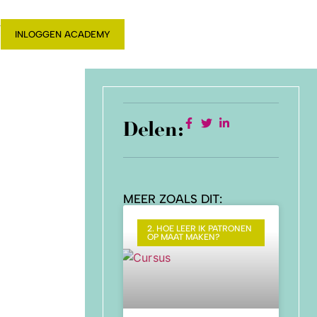
T
INLOGGEN ACADEMY
Delen:
MEER ZOALS DIT:
2. HOE LEER IK PATRONEN
OP MAAT MAKEN?