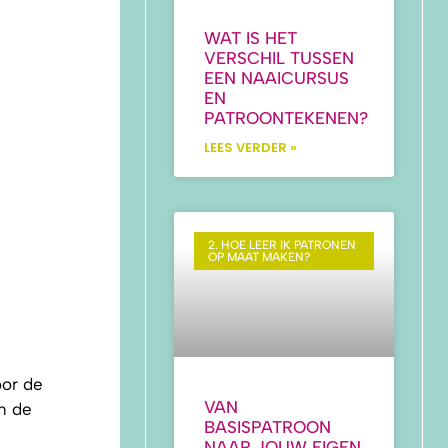
WAT IS HET
VERSCHIL TUSSEN
EEN NAAICURSUS
EN
PATROONTEKENEN?
LEES VERDER »
2. HOE LEER IK PATRONEN
OP MAAT MAKEN?
oor de
VAN
n de
BASISPATROON
NAAR JOUW EIGEN