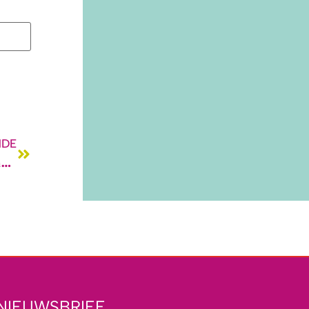
NDE
Van somber naar stralend in 3 uur – hoe naaien je humeur kan veranderen
NIEUWSBRIEF