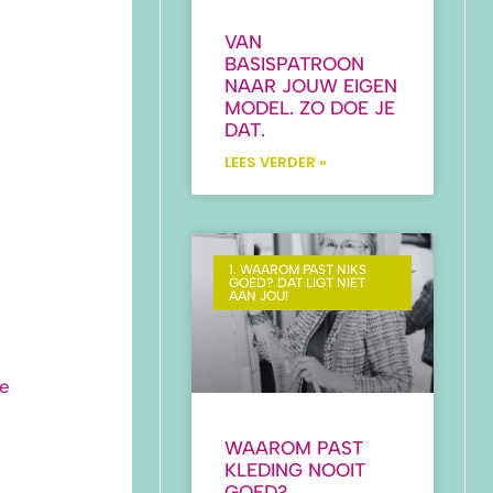
VAN
BASISPATROON
NAAR JOUW EIGEN
MODEL. ZO DOE JE
DAT.
LEES VERDER »
1. WAAROM PAST NIKS
GOED? DAT LIGT NIET
AAN JOU!
ie
WAAROM PAST
KLEDING NOOIT
GOED?