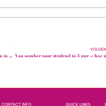
VOLGE
Gelukkig ben ik beter in mijn werk dan in mijn hobby!
CONTACT INFO
QUICK LINKS