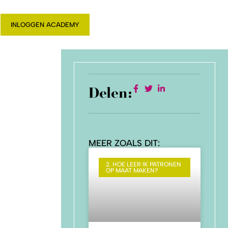
T
INLOGGEN ACADEMY
Delen:
MEER ZOALS DIT:
2. HOE LEER IK PATRONEN
OP MAAT MAKEN?