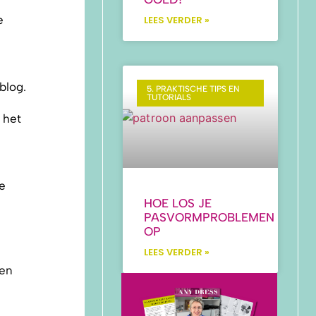
e
LEES VERDER »
blog.
5. PRAKTISCHE TIPS EN
TUTORIALS
 het
e
HOE LOS JE
PASVORMPROBLEMEN
OP
LEES VERDER »
een