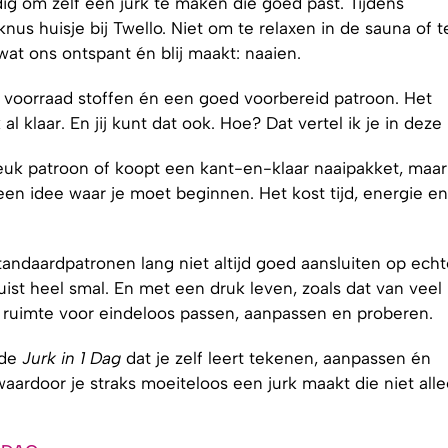
ig om zelf een jurk te maken die goed past. Tijdens
nus huisje bij Twello. Niet om te relaxen in de sauna of t
at ons ontspant én blij maakt: naaien.
voorraad stoffen én een goed voorbereid patroon. Het
l klaar. En jij kunt dat ook. Hoe? Dat vertel ik je in deze 
euk patroon of koopt een kant-en-klaar naaipakket, maar
geen idee waar je moet beginnen. Het kost tijd, energie en
tandaardpatronen lang niet altijd goed aansluiten op echt
 juist heel smal. En met een druk leven, zoals dat van veel
g ruimte voor eindeloos passen, aanpassen en proberen.
 de
Jurk in 1 Dag
dat je zelf leert tekenen, aanpassen én
aardoor je straks moeiteloos een jurk maakt die niet all