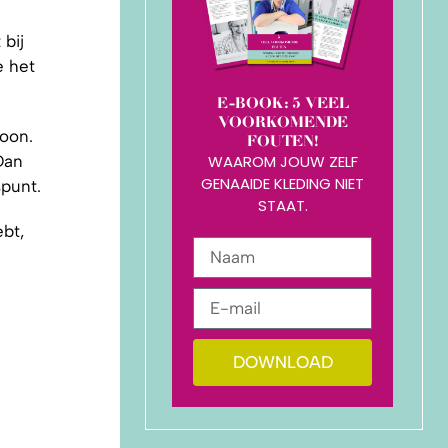
 bij
e het
E-BOOK: 5 VEEL
VOORKOMENDE
roon.
FOUTEN!
Dan
WAAROM JOUW ZELF
GENAAIDE KLEDING NIET
punt.
STAAT.
ebt,
DOWNLOAD