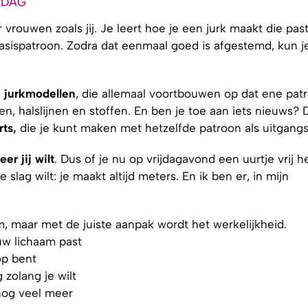
1 DAG
 vrouwen zoals jij. Je leert hoe je een jurk maakt die past
et basispatroon. Zodra dat eenmaal goed is afgestemd, kun j
 jurkmodellen
, die allemaal voortbouwen op dat ene pat
n, halslijnen en stoffen. En ben je toe aan iets nieuws? 
rts,
die je kunt maken met hetzelfde patroon als uitgangs
er jij wilt
. Dus of je nu op vrijdagavond een uurtje vrij h
lag wilt: je maakt altijd meters. En ik ben er, in mijn
m, maar met de juiste aanpak wordt het werkelijkheid.
ouw lichaam past
op bent
zolang je wilt
 nog veel meer