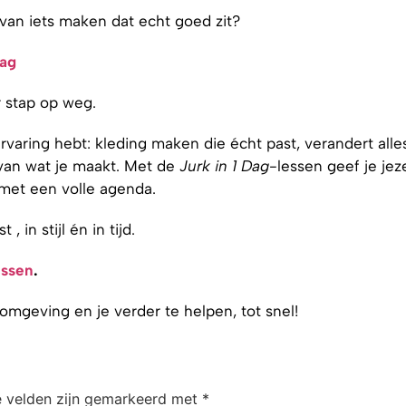
 van iets maken dat echt goed zit?
Dag
or stap op weg.
rvaring hebt: kleding maken die écht past, verandert alle
t van wat je maakt. Met de
Jurk in 1 Dag
-lessen geef je jez
 met een volle agenda.
 in stijl én in tijd.
essen
.
 omgeving en je verder te helpen, tot snel!
e velden zijn gemarkeerd met
*