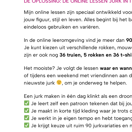
DE OPLOSSING: DE ONLINE LESSEN JURK IN 
Mijn online lessen zijn speciaal ontwikkeld voor
jouw figuur, stijl en leven. Alles begint bij h
eindeloos gebruiken en variëren.
In de online leeromgeving vind je meer dan
90
Je kunt kiezen uit verschillende rokken, mouwe
zijn er ook nog
36 truien, 5 rokken
en 36 t-shi
Het mooiste? Je volgt de lessen
waar en wanne
of tijdens een weekend met vriendinnen aan de s
nieuwste jurk
, om je onderweg te helpen.
Een jurk maken in één dag klinkt als een droo
Je leert zelf een patroon tekenen dat bij j
Je maakt in korte tijd kleding waar je trots 
Je werkt in je eigen tempo en hebt toegang 
Je krijgt keuze uit ruim 90 jurkvariaties en