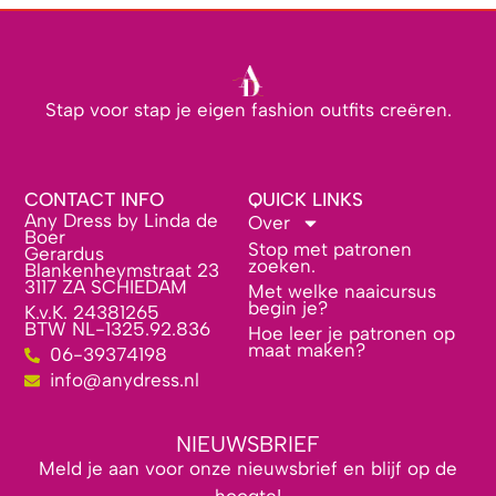
Stap voor stap je eigen fashion outfits creëren.
CONTACT INFO
QUICK LINKS
Any Dress by Linda de
Over
Boer
Stop met patronen
Gerardus
zoeken.
Blankenheymstraat 23
3117 ZA SCHIEDAM
Met welke naaicursus
begin je?
K.v.K. 24381265
BTW NL-1325.92.836
Hoe leer je patronen op
maat maken?
06-39374198
info@anydress.nl
NIEUWSBRIEF
Meld je aan voor onze nieuwsbrief en blijf op de