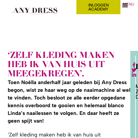
MENU
INLOGGEN
ACADEMY
‘ZELF KLEDING MAKEN
HEB IK VAN HUIS UIT
MEEGEKREGEN’.
Toen Noëlla anderhalf jaar geleden bij Any Dress
begon, wist ze haar weg op de naaimachine al wel
D
te vinden. Toch besloot ze alle eerder opgedane
kennis overboord te gooien en helemaal blanco
2. HOE
Linda’s naailessen te volgen. En daar heeft ze
LEER IK
PATRONEN
geen spijt van!
OP MAAT
MAKEN?
‘Zelf kleding maken heb ik van huis uit