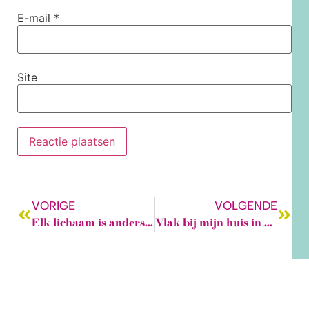
E-mail
*
Site
VORIGE
VOLGENDE
Elk lichaam is anders en daarom pakt een standaardpatroon op elk lijf weer anders uit.
Vlak bij mijn huis in Poortugaal was een handwerkzaak, waar Linda op uitnodiging van de eigenaar naailessen gaf.