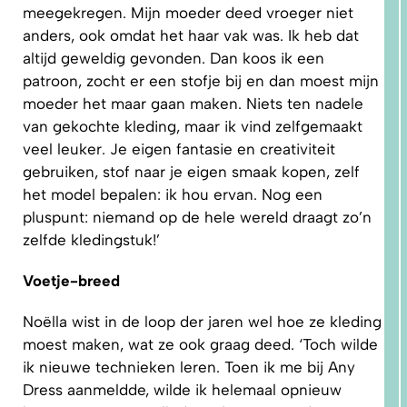
meegekregen. Mijn moeder deed vroeger niet
anders, ook omdat het haar vak was. Ik heb dat
altijd geweldig gevonden. Dan koos ik een
patroon, zocht er een stofje bij en dan moest mijn
moeder het maar gaan maken. Niets ten nadele
van gekochte kleding, maar ik vind zelfgemaakt
veel leuker. Je eigen fantasie en creativiteit
gebruiken, stof naar je eigen smaak kopen, zelf
het model bepalen: ik hou ervan. Nog een
pluspunt: niemand op de hele wereld draagt zo’n
2. HOE
LEER IK
zelfde kledingstuk!’
PATRONEN
OP MAAT
MAKEN?
Voetje-breed
Noëlla wist in de loop der jaren wel hoe ze kleding
moest maken, wat ze ook graag deed. ‘Toch wilde
ik nieuwe technieken leren. Toen ik me bij Any
Dress aanmeldde, wilde ik helemaal opnieuw