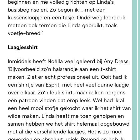
beginnen en me volledig richten op Linda’s
basisbeginselen. Zo begon ik … met een
kussensloopje en een tasje. Onderweg leerde ik
meteen ook termen die Linda gebruikt, zoals
voetje-breed.’
Laagjesshirt
1.
WAAROM
PAST
NIKS
Inmiddels heeft Noëlla veel geleerd bij Any Dress.
GOED?
DAT LIGT
‘Bijvoorbeeld zo’n halsrandje aan een t-shirt
NIET AAN
JOU!
maken. Ziet er echt professioneel uit. Ooit had ik
een shirtje van Esprit, met heel veel dunne laagje
over elkaar. Zo’n leuk shirt, maar ik kon nergens
een patroon vinden dat erop leek. Wel had ik al
een heel mooi stofje gekocht waar ik het shirt van
wilde maken. Linda heeft me toen geholpen en
samen hebben we het shirt helemaal opgebouwd
met al die verschillende laagjes. Het is zo mooi
geworden én absoluut uniek. Bovendien heb ik