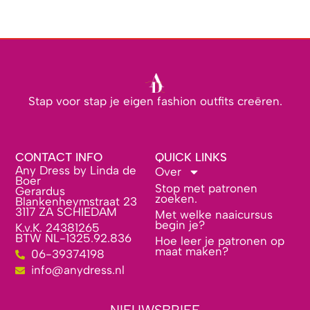
Stap voor stap je eigen fashion outfits creëren.
CONTACT INFO
QUICK LINKS
Any Dress by Linda de
Over
Boer
Stop met patronen
Gerardus
zoeken.
Blankenheymstraat 23
3117 ZA SCHIEDAM
Met welke naaicursus
begin je?
K.v.K. 24381265
BTW NL-1325.92.836
Hoe leer je patronen op
maat maken?
06-39374198
info@anydress.nl