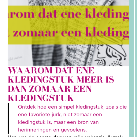
WAAROM DAT ENE
2. HOE
KLEDINGSTUK MEER IS
LEER IK
PATRONEN
DAN ZOMAAR EEN
OP MAAT
MAKEN?
KLEDINGSTUK
Ontdek hoe een simpel kledingstuk, zoals die
ene favoriete jurk, niet zomaar een
kledingstuk is, maar een bron van
herinneringen en gevoelens.