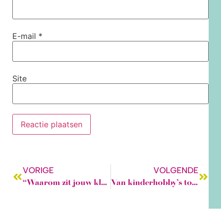
E-mail
*
Site
VORIGE
VOLGENDE
“Waarom zit jouw kleding niet lekker? De oplossing ligt in de overwijdte!”
Van kinderhobby’s tot creatieve meesterwerken: Moniques naaiavontuur