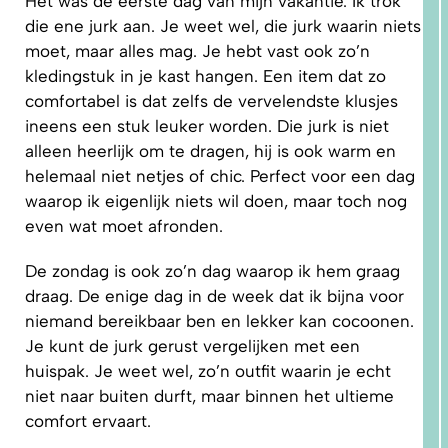
Het was de eerste dag van mijn vakantie. Ik trok
die ene jurk aan. Je weet wel, die jurk waarin niets
moet, maar alles mag. Je hebt vast ook zo’n
kledingstuk in je kast hangen. Een item dat zo
comfortabel is dat zelfs de vervelendste klusjes
ineens een stuk leuker worden. Die jurk is niet
alleen heerlijk om te dragen, hij is ook warm en
1.
WAAROM
helemaal niet netjes of chic. Perfect voor een dag
PAST
NIKS
waarop ik eigenlijk niets wil doen, maar toch nog
GOED?
DAT LIGT
even wat moet afronden.
NIET AAN
JOU!
De zondag is ook zo’n dag waarop ik hem graag
draag. De enige dag in de week dat ik bijna voor
niemand bereikbaar ben en lekker kan cocoonen.
Je kunt de jurk gerust vergelijken met een
huispak. Je weet wel, zo’n outfit waarin je echt
niet naar buiten durft, maar binnen het ultieme
comfort ervaart.