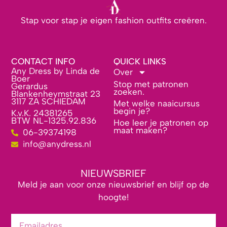
Stap voor stap je eigen fashion outfits creëren.
CONTACT INFO
QUICK LINKS
Any Dress by Linda de
Over
Boer
Stop met patronen
Gerardus
zoeken.
Blankenheymstraat 23
3117 ZA SCHIEDAM
Met welke naaicursus
begin je?
K.v.K. 24381265
BTW NL-1325.92.836
Hoe leer je patronen op
maat maken?
06-39374198
info@anydress.nl
NIEUWSBRIEF
Meld je aan voor onze nieuwsbrief en blijf op de
hoogte!