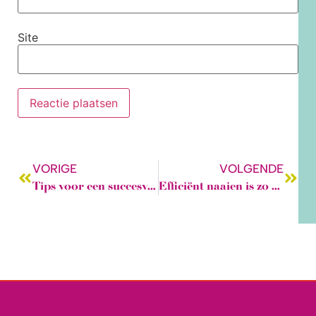
Site
VORIGE
VOLGENDE
Tips voor een succesvol naai-avontuur: Aan de slag met je stof in 5 stappen
Efficiënt naaien is zo min mogelijk instellingen van je naaimachine wijzigen.