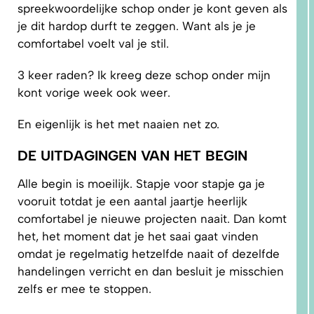
spreekwoordelijke schop onder je kont geven als
je dit hardop durft te zeggen. Want als je je
comfortabel voelt val je stil.
3 keer raden? Ik kreeg deze schop onder mijn
kont vorige week ook weer.
1.
WAAROM
En eigenlijk is het met naaien net zo.
PAST
NIKS
GOED?
DAT LIGT
DE UITDAGINGEN VAN HET BEGIN
NIET AAN
JOU!
Alle begin is moeilijk. Stapje voor stapje ga je
vooruit totdat je een aantal jaartje heerlijk
comfortabel je nieuwe projecten naait. Dan komt
het, het moment dat je het saai gaat vinden
omdat je regelmatig hetzelfde naait of dezelfde
handelingen verricht en dan besluit je misschien
zelfs er mee te stoppen.