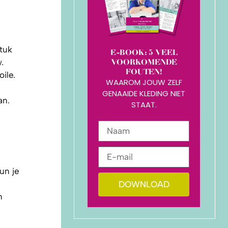
tuk
E-BOOK: 5 VEEL
.
VOORKOMENDE
FOUTEN!
ile.
WAAROM JOUW ZELF
GENAAIDE KLEDING NIET
an.
STAAT.
un je
DOWNLOAD
n