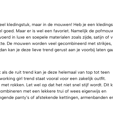
eheel kledingstuk, maar in de mouwen! Heb je een kledings
l goed. Maar er is wel een favoriet. Namelijk de pofmouw
oerd in luxe en soepele materialen zoals zijde, satijn of vo
uette. De mouwen worden veel gecombineerd met strikjes,
, dan kan je deze lieve trend gerust aan je voorbij laten ga
et als de ruit trend kan je deze helemaal van top tot teen
rking girl trend staat vooral voor een zakelijk outfit.
t rokken. Let wel op dat het niet snel stijf wordt. Dit k
combineren met een lekkere trui of wees eigenwijs en
ingende panty’s of afstekende kettingen, armenbanden e