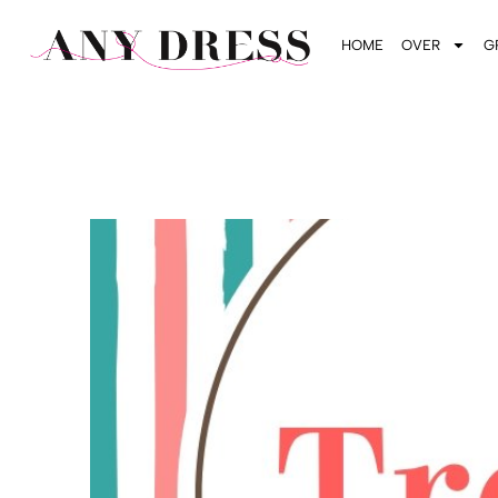
HOME
OVER
G