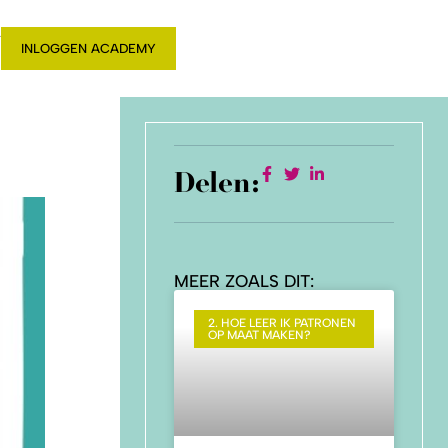
T
INLOGGEN ACADEMY
Delen:
MEER ZOALS DIT:
2. HOE LEER IK PATRONEN
OP MAAT MAKEN?