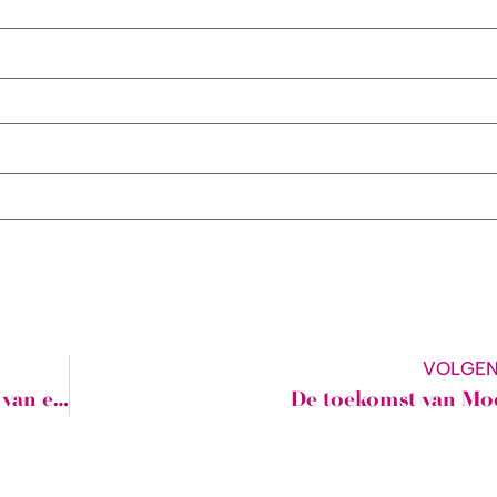
VOLGE
‘Het zijn maar getallen’ | Belevenissen van een cursist
De toekomst van Mo