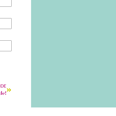
NDE
de!