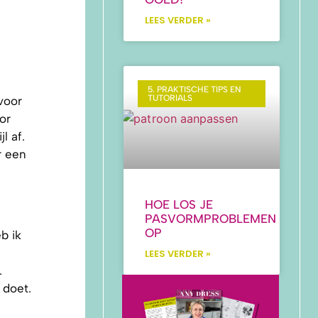
LEES VERDER »
5. PRAKTISCHE TIPS EN
TUTORIALS
voor
or
l af.
r een
HOE LOS JE
PASVORMPROBLEMEN
OP
b ik
LEES VERDER »
.
 doet.