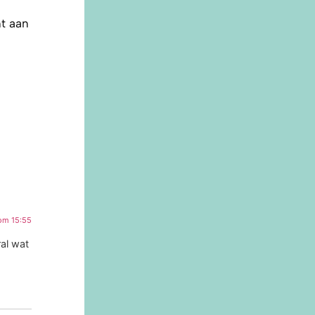
ht aan
om 15:55
ral wat