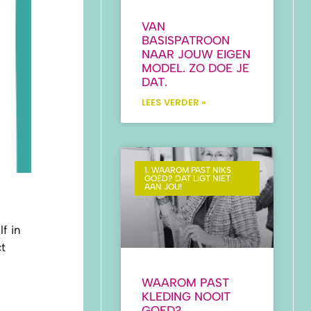
VAN
BASISPATROON
NAAR JOUW EIGEN
MODEL. ZO DOE JE
DAT.
LEES VERDER »
1. WAAROM PAST NIKS
GOED? DAT LIGT NIET
AAN JOU!
f in
t
WAAROM PAST
KLEDING NOOIT
GOED?