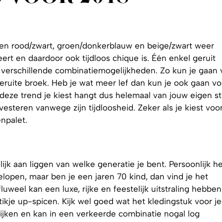
euren rood/zwart, groen/donkerblauw en beige/zwart weer
ert en daardoor ook tijdloos chique is. Één enkel geruit
r verschillende combinatiemogelijkheden. Zo kun je gaan 
geruite broek. Heb je wat meer lef dan kun je ook gaan vo
 deze trend je kiest hangt dus helemaal van jouw eigen stij
vesteren vanwege zijn tijdloosheid. Zeker als je kiest voo
enpalet.
nlijk aan liggen van welke generatie je bent. Persoonlijk he
elopen, maar ben je een jaren 70 kind, dan vind je het
uweel kan een luxe, rijke en feestelijk uitstraling hebben
ikje up-spicen. Kijk wel goed wat het kledingstuk voor je
 lijken en kan in een verkeerde combinatie nogal log