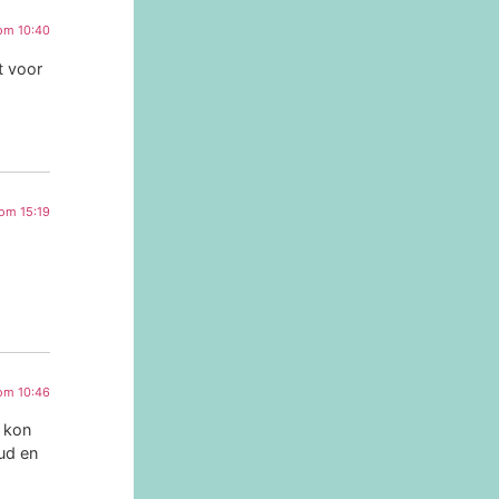
om 10:40
t voor
om 15:19
om 10:46
e kon
ud en