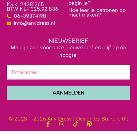
begin je?
K.v.K. 24381265
BTW NL-1325.92.836
Hoe leer je patronen op
maat maken?
06-39374198
info@anydress.nl
NIEUWSBRIEF
Meld je aan voor onze nieuwsbrief en blijf op de
hoogte!
AANMELDEN
© 2023 – 2026 Any Dress | Design by Brand it Up