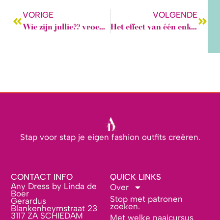
VORIGE
VOLGENDE
Wie zijn jullie?? vroeg de marketing assistent
Het effect van één enkele foto!
Stap voor stap je eigen fashion outfits creëren.
CONTACT INFO
QUICK LINKS
Any Dress by Linda de
Over
Boer
Stop met patronen
Gerardus
zoeken.
Blankenheymstraat 23
3117 ZA SCHIEDAM
Met welke naaicursus