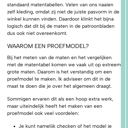
standaard matentabellen. Velen van ons naaien
zelf kleding, omdat zij niet de juiste pasvorm in de
winkel kunnen vinden. Daardoor klinkt het bijna
logisch dat dit bij de maten in de patroonbladen
dus ook niet overeenkomt.
WAAROM EEN PROEFMODEL?
1.
WAAROM
PAST
NIKS
Bij het meten van de maten en het vergelijken
GOED?
DAT LIGT
met de matentabel komen we vaak uit op extreem
NIET AAN
JOU!
grote maten. Daarom is het verstandig om een
proefmodel te maken. Ik adviseer om dit in de
maat te doen die je over het algemeen draagt.
Sommigen ervaren dit als een hoop extra werk,
maar uiteindelijk heeft het maken van een
proefmodel ook veel voordelen:
Je kunt namelijk checken of het model je