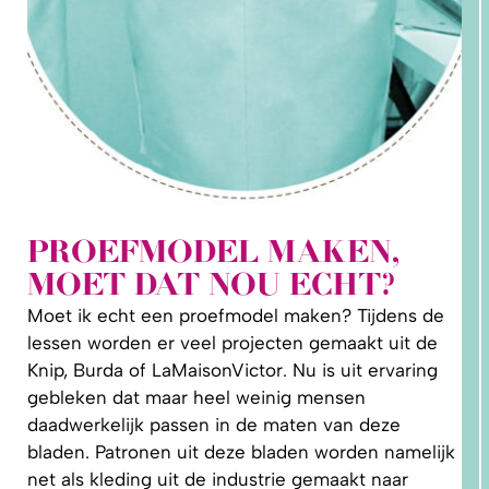
PROEFMODEL MAKEN,
2. HOE
MOET DAT NOU ECHT?
LEER IK
PATRONEN
OP MAAT
Moet ik echt een proefmodel maken? Tijdens de
MAKEN?
lessen worden er veel projecten gemaakt uit de
Knip, Burda of LaMaisonVictor. Nu is uit ervaring
gebleken dat maar heel weinig mensen
daadwerkelijk passen in de maten van deze
bladen. Patronen uit deze bladen worden namelijk
net als kleding uit de industrie gemaakt naar