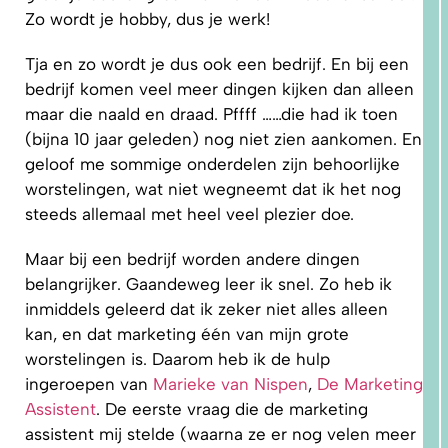
Zo wordt je hobby, dus je werk!
Tja en zo wordt je dus ook een bedrijf. En bij een
bedrijf komen veel meer dingen kijken dan alleen
maar die naald en draad. Pffff ……die had ik toen
(bijna 10 jaar geleden) nog niet zien aankomen. En
geloof me sommige onderdelen zijn behoorlijke
worstelingen, wat niet wegneemt dat ik het nog
steeds allemaal met heel veel plezier doe.
2. HOE
Maar bij een bedrijf worden andere dingen
LEER IK
PATRONEN
belangrijker. Gaandeweg leer ik snel. Zo heb ik
OP MAAT
MAKEN?
inmiddels geleerd dat ik zeker niet alles alleen
kan, en dat marketing één van mijn grote
worstelingen is. Daarom heb ik de hulp
ingeroepen van
Marieke van Nispen
,
De Marketing
Assistent
. De eerste vraag die de marketing
assistent mij stelde (waarna ze er nog velen meer