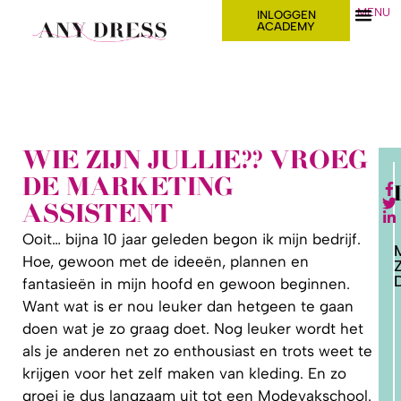
MENU
INLOGGEN
ACADEMY
WIE ZIJN JULLIE?? VROEG
DE MARKETING
ASSISTENT
Ooit… bijna 10 jaar geleden begon ik mijn bedrijf.
Hoe, gewoon met de ideeën, plannen en
D
fantasieën in mijn hoofd en gewoon beginnen.
Want wat is er nou leuker dan hetgeen te gaan
2. HOE
doen wat je zo graag doet. Nog leuker wordt het
LEER IK
PATRONEN
als je anderen net zo enthousiast en trots weet te
OP MAAT
MAKEN?
krijgen voor het zelf maken van kleding. En zo
groei je dus langzaam uit tot een Modevakschool.