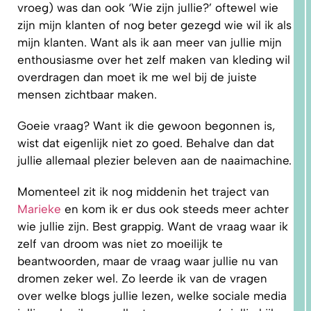
vroeg) was dan ook ‘Wie zijn jullie?’ oftewel wie
zijn mijn klanten of nog beter gezegd wie wil ik als
mijn klanten. Want als ik aan meer van jullie mijn
enthousiasme over het zelf maken van kleding wil
overdragen dan moet ik me wel bij de juiste
mensen zichtbaar maken.
1.
WAAROM
Goeie vraag? Want ik die gewoon begonnen is,
PAST
NIKS
wist dat eigenlijk niet zo goed. Behalve dan dat
GOED?
DAT LIGT
jullie allemaal plezier beleven aan de naaimachine.
NIET AAN
JOU!
Momenteel zit ik nog middenin het traject van
Marieke
en kom ik er dus ook steeds meer achter
wie jullie zijn. Best grappig. Want de vraag waar ik
zelf van droom was niet zo moeilijk te
beantwoorden, maar de vraag waar jullie nu van
dromen zeker wel. Zo leerde ik van de vragen
over welke blogs jullie lezen, welke sociale media