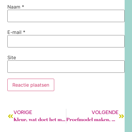
Naam
*
E-mail
*
Site
VORIGE
VOLGENDE
Kleur, wat doet het met en voor je?
Proefmodel maken, moet dat nou echt?