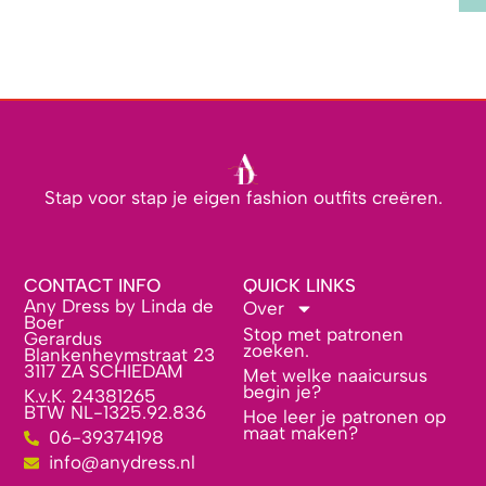
Stap voor stap je eigen fashion outfits creëren.
CONTACT INFO
QUICK LINKS
Any Dress by Linda de
Over
Boer
Stop met patronen
Gerardus
zoeken.
Blankenheymstraat 23
3117 ZA SCHIEDAM
Met welke naaicursus
begin je?
K.v.K. 24381265
BTW NL-1325.92.836
Hoe leer je patronen op
maat maken?
06-39374198
info@anydress.nl