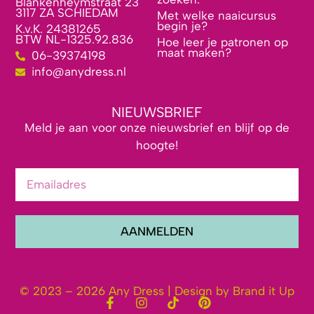
Blankenheymstraat 23
3117 ZA SCHIEDAM
Met welke naaicursus
begin je?
K.v.K. 24381265
BTW NL-1325.92.836
Hoe leer je patronen op
maat maken?
06-39374198
info@anydress.nl
NIEUWSBRIEF
Meld je aan voor onze nieuwsbrief en blijf op de
hoogte!
AANMELDEN
© 2023 – 2026 Any Dress | Design by Brand it Up