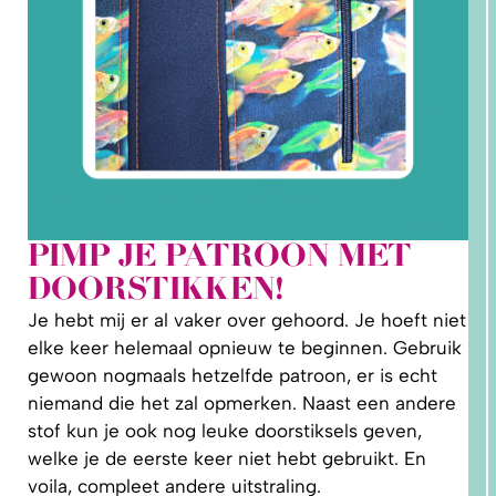
PIMP JE PATROON MET
DOORSTIKKEN!
1.
WAAROM
Je hebt mij er al vaker over gehoord. Je hoeft niet
PAST
NIKS
elke keer helemaal opnieuw te beginnen. Gebruik
GOED?
DAT LIGT
gewoon nogmaals hetzelfde patroon, er is echt
NIET AAN
JOU!
niemand die het zal opmerken. Naast een andere
stof kun je ook nog leuke doorstiksels geven,
welke je de eerste keer niet hebt gebruikt. En
voila, compleet andere uitstraling.