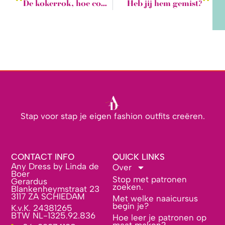
De kokerrok, hoe combineer je hem eigenlijk?
Heb jij hem gemist?
Stap voor stap je eigen fashion outfits creëren.
CONTACT INFO
QUICK LINKS
Any Dress by Linda de
Over
Boer
Stop met patronen
Gerardus
zoeken.
Blankenheymstraat 23
3117 ZA SCHIEDAM
Met welke naaicursus
begin je?
K.v.K. 24381265
BTW NL-1325.92.836
Hoe leer je patronen op