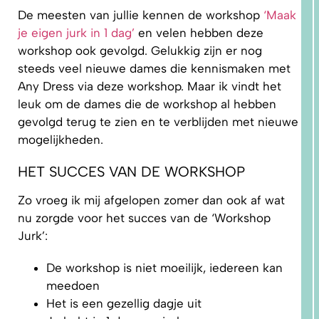
De meesten van jullie kennen de workshop
‘Maak
je eigen jurk in 1 dag’
en velen hebben deze
workshop ook gevolgd. Gelukkig zijn er nog
steeds veel nieuwe dames die kennismaken met
Any Dress via deze workshop. Maar ik vindt het
leuk om de dames die de workshop al hebben
1.
gevolgd terug te zien en te verblijden met nieuwe
WAAROM
PAST
NIKS
mogelijkheden.
GOED?
DAT LIGT
NIET AAN
HET SUCCES VAN DE WORKSHOP
JOU!
Zo vroeg ik mij afgelopen zomer dan ook af wat
nu zorgde voor het succes van de ‘Workshop
Jurk’:
De workshop is niet moeilijk, iedereen kan
meedoen
Het is een gezellig dagje uit