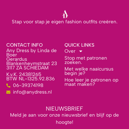
Stap voor stap je eigen fashion outfits creëren.
CONTACT INFO
QUICK LINKS
Any Dress by Linda de
Over
Boer
Stop met patronen
Gerardus
zoeken.
Blankenheymstraat 23
3117 ZA SCHIEDAM
Met welke naaicursus
begin je?
K.v.K. 24381265
BTW NL-1325.92.836
Hoe leer je patronen op
maat maken?
06-39374198
info@anydress.nl
NIEUWSBRIEF
Meld je aan voor onze nieuwsbrief en blijf op de
hoogte!