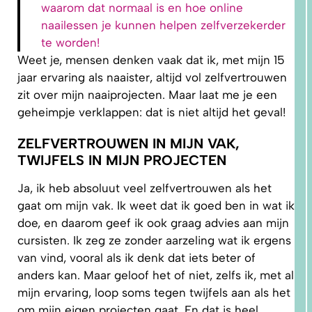
waarom dat normaal is en hoe online
naailessen je kunnen helpen zelfverzekerder
te worden!
Weet je, mensen denken vaak dat ik, met mijn 15
jaar ervaring als naaister, altijd vol zelfvertrouwen
zit over mijn naaiprojecten. Maar laat me je een
1.
geheimpje verklappen: dat is niet altijd het geval!
WAAROM
PAST
NIKS
ZELFVERTROUWEN IN MIJN VAK,
GOED?
DAT LIGT
TWIJFELS IN MIJN PROJECTEN
NIET AAN
JOU!
Ja, ik heb absoluut veel zelfvertrouwen als het
gaat om mijn vak. Ik weet dat ik goed ben in wat ik
doe, en daarom geef ik ook graag advies aan mijn
cursisten. Ik zeg ze zonder aarzeling wat ik ergens
van vind, vooral als ik denk dat iets beter of
anders kan. Maar geloof het of niet, zelfs ik, met al
mijn ervaring, loop soms tegen twijfels aan als het
om mijn eigen projecten gaat. En dat is heel