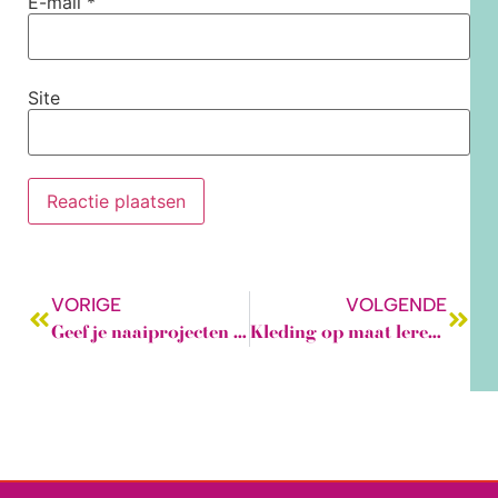
E-mail
*
Site
VORIGE
VOLGENDE
Geef je naaiprojecten een tweede leven!
Kleding op maat leren maken? Ontdek hoe je online lessen je helpen!