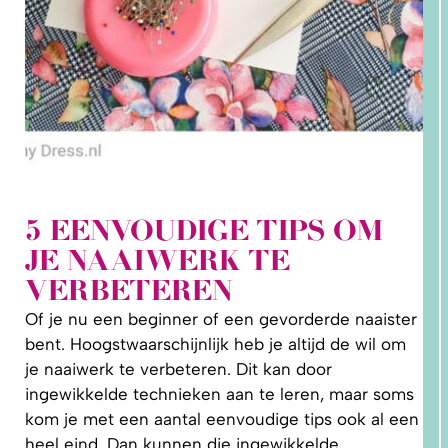
5 EENVOUDIGE TIPS OM
2. HOE
JE NAAIWERK TE
LEER IK
PATRONEN
VERBETEREN
OP MAAT
MAKEN?
Of je nu een beginner of een gevorderde naaister
bent. Hoogstwaarschijnlijk heb je altijd de wil om
je naaiwerk te verbeteren. Dit kan door
ingewikkelde technieken aan te leren, maar soms
kom je met een aantal eenvoudige tips ook al een
heel eind. Dan kunnen die ingewikkelde