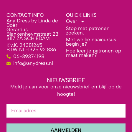
CONTACT INFO
QUICK LINKS
Any Dress by Linda de
Over
Boer
Stop met patronen
Gerardus
zoeken.
Blankenheymstraat 23
3117 ZA SCHIEDAM
Met welke naaicursus
begin je?
K.v.K. 24381265
BTW NL-1325.92.836
Hoe leer je patronen op
maat maken?
06-39374198
info@anydress.nl
NIEUWSBRIEF
Meld je aan voor onze nieuwsbrief en blijf op de
hoogte!
AANMELDEN