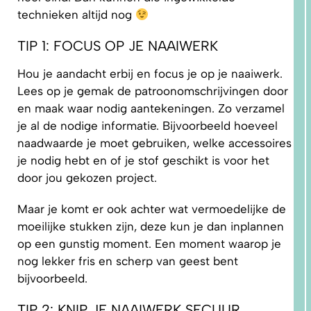
technieken altijd nog
TIP 1: FOCUS OP JE NAAIWERK
Hou je aandacht erbij en focus je op je naaiwerk.
Lees op je gemak de patroonomschrijvingen door
en maak waar nodig aantekeningen. Zo verzamel
1.
WAAROM
je al de nodige informatie. Bijvoorbeeld hoeveel
PAST
NIKS
naadwaarde je moet gebruiken, welke accessoires
GOED?
DAT LIGT
je nodig hebt en of je stof geschikt is voor het
NIET AAN
JOU!
door jou gekozen project.
Maar je komt er ook achter wat vermoedelijke de
moeilijke stukken zijn, deze kun je dan inplannen
op een gunstig moment. Een moment waarop je
nog lekker fris en scherp van geest bent
bijvoorbeeld.
TIP 2: KNIP JE NAAIWERK SECUUR