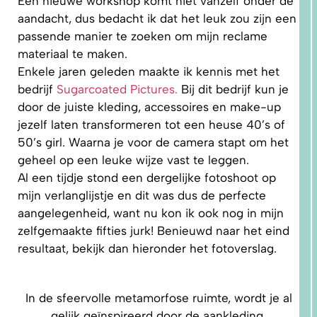
Een nieuwe workshop komt niet vanzelf onder de
aandacht, dus bedacht ik dat het leuk zou zijn een
passende manier te zoeken om mijn reclame
materiaal te maken.
Enkele jaren geleden maakte ik kennis met het
bedrijf
Sugarcoated Pictures.
Bij dit bedrijf kun je
door de juiste kleding, accessoires en make-up
1.
WAAROM
jezelf laten transformeren tot een heuse 40’s of
PAST
NIKS
50’s girl. Waarna je voor de camera stapt om het
GOED?
DAT LIGT
geheel op een leuke wijze vast te leggen.
NIET AAN
JOU!
Al een tijdje stond een dergelijke fotoshoot op
mijn verlanglijstje en dit was dus de perfecte
aangelegenheid, want nu kon ik ook nog in mijn
zelfgemaakte fifties jurk! Benieuwd naar het eind
resultaat, bekijk dan hieronder het fotoverslag.
In de sfeervolle metamorfose ruimte, wordt je al
gelijk geïnspireerd door de aankleding.