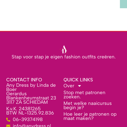
Stap voor stap je eigen fashion outfits creëren.
CONTACT INFO
QUICK LINKS
Any Dress by Linda de
Over
Boer
Stop met patronen
Gerardus
zoeken.
Blankenheymstraat 23
3117 ZA SCHIEDAM
Met welke naaicursus
begin je?
K.v.K. 24381265
BTW NL-1325.92.836
Hoe leer je patronen op
maat maken?
06-39374198
info@anydress.nl