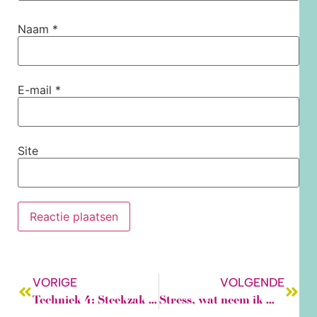
Naam
*
E-mail
*
Site
VORIGE
VOLGENDE
Techniek 4: Steekzak maken
Stress, wat neem ik mee in mijn vakantiekoffer?