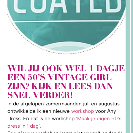
WIL JIJ OOK WEL 1 DAGJE
2. HOE
EEN 50’S VINTAGE GIRL
LEER IK
PATRONEN
ZIJN? KIJK EN LEES DAN
OP MAAT
MAKEN?
SNEL VERDER!
In de afgelopen zomermaanden juli en augustus
ontwikkelde ik een nieuwe
workshop
voor Any
Dress. En dat is de workshop
‘Maak je eigen 50’s
dress in 1 dag’.