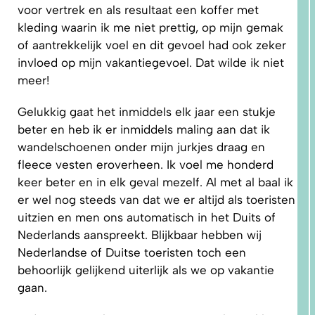
voor vertrek en als resultaat een koffer met
kleding waarin ik me niet prettig, op mijn gemak
of aantrekkelijk voel en dit gevoel had ook zeker
invloed op mijn vakantiegevoel. Dat wilde ik niet
meer!
Gelukkig gaat het inmiddels elk jaar een stukje
beter en heb ik er inmiddels maling aan dat ik
wandelschoenen onder mijn jurkjes draag en
fleece vesten eroverheen. Ik voel me honderd
keer beter en in elk geval mezelf. Al met al baal ik
1.
WAAROM
er wel nog steeds van dat we er altijd als toeristen
PAST
NIKS
uitzien en men ons automatisch in het Duits of
GOED?
DAT LIGT
Nederlands aanspreekt. Blijkbaar hebben wij
NIET AAN
JOU!
Nederlandse of Duitse toeristen toch een
behoorlijk gelijkend uiterlijk als we op vakantie
gaan.