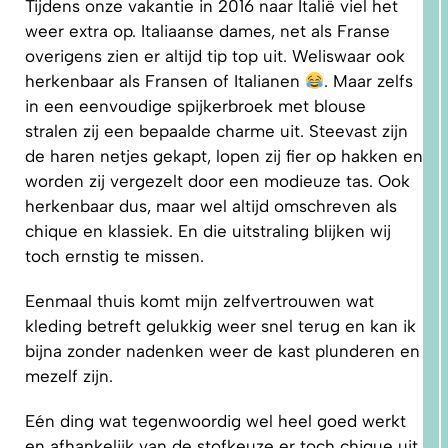
Tijdens onze vakantie in 2016 naar Italië viel het
weer extra op. Italiaanse dames, net als Franse
overigens zien er altijd tip top uit. Weliswaar ook
5.
herkenbaar als Fransen of Italianen
. Maar zelfs
PRAKTISCHE
TIPS EN
in een eenvoudige spijkerbroek met blouse
TUTORIALS
stralen zij een bepaalde charme uit. Steevast zijn
de haren netjes gekapt, lopen zij fier op hakken en
worden zij vergezelt door een modieuze tas. Ook
herkenbaar dus, maar wel altijd omschreven als
chique en klassiek. En die uitstraling blijken wij
toch ernstig te missen.
Eenmaal thuis komt mijn zelfvertrouwen wat
kleding betreft gelukkig weer snel terug en kan ik
bijna zonder nadenken weer de kast plunderen en
mezelf zijn.
Eén ding wat tegenwoordig wel heel goed werkt
en afhankelijk van de stofkeuze er toch chique uit