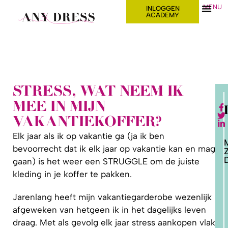
MENU
INLOGGEN
ACADEMY
STRESS, WAT NEEM IK
MEE IN MIJN
VAKANTIEKOFFER?
Elk jaar als ik op vakantie ga (ja ik ben
bevoorrecht dat ik elk jaar op vakantie kan en mag
D
gaan) is het weer een STRUGGLE om de juiste
kleding in je koffer te pakken.
2. HOE
LEER IK
PATRONEN
Jarenlang heeft mijn vakantiegarderobe wezenlijk
OP MAAT
MAKEN?
afgeweken van hetgeen ik in het dagelijks leven
draag. Met als gevolg elk jaar stress aankopen vlak