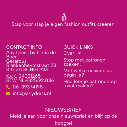
Stap voor stap je eigen fashion outfits creëren.
CONTACT INFO
QUICK LINKS
Any Dress by Linda de
Over
Boer
Stop met patronen
Gerardus
zoeken.
Blankenheymstraat 23
3117 ZA SCHIEDAM
Met welke naaicursus
begin je?
K.v.K. 24381265
BTW NL-1325.92.836
Hoe leer je patronen op
maat maken?
06-39374198
info@anydress.nl
NIEUWSBRIEF
Meld je aan voor onze nieuwsbrief en blijf op de
hoogte!