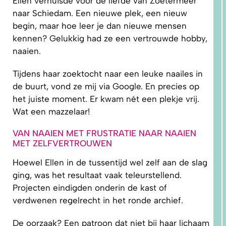
Ellen verhuisde voor de liefde van Zoetermeer
naar Schiedam. Een nieuwe plek, een nieuw
begin, maar hoe leer je dan nieuwe mensen
kennen? Gelukkig had ze een vertrouwde hobby,
5.
PRAKTISCHE
naaien.
TIPS EN
TUTORIALS
Tijdens haar zoektocht naar een leuke naailes in
de buurt, vond ze mij via Google. En precies op
het juiste moment. Er kwam nét een plekje vrij.
Wat een mazzelaar!
VAN NAAIEN MET FRUSTRATIE NAAR NAAIEN
MET ZELFVERTROUWEN
Hoewel Ellen in de tussentijd wel zelf aan de slag
ging, was het resultaat vaak teleurstellend.
Projecten eindigden onderin de kast of
verdwenen regelrecht in het ronde archief.
De oorzaak? Een patroon dat niet bij haar lichaam