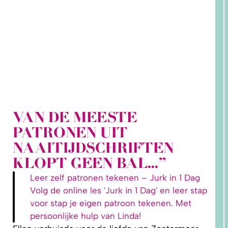
VAN DE MEESTE
PATRONEN UIT
1.
WAAROM
NAAITIJDSCHRIFTEN
PAST
NIKS
KLOPT GEEN BAL…”
GOED?
DAT LIGT
NIET AAN
Leer zelf patronen tekenen – Jurk in 1 Dag
JOU!
Volg de online les 'Jurk in 1 Dag' en leer stap
voor stap je eigen patroon tekenen. Met
persoonlijke hulp van Linda!