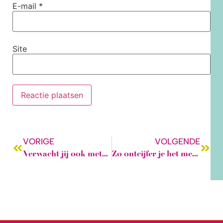
E-mail
*
Site
VORIGE
VOLGENDE
Verwacht jij ook meteen perfectie?
Zo ontcijfer je het metroplan van Londen… eh, een naaipatroon