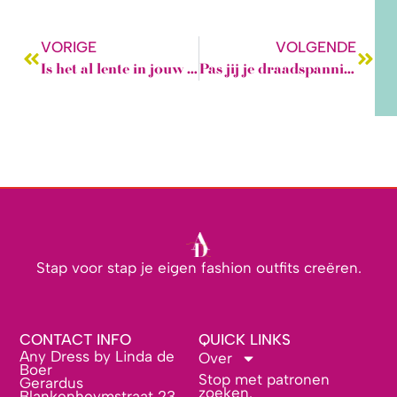
VORIGE
VOLGENDE
Is het al lente in jouw kledingkast?
Pas jij je draadspanning aan als je een andere stof gaat naaien?
Stap voor stap je eigen fashion outfits creëren.
CONTACT INFO
QUICK LINKS
Any Dress by Linda de
Over
Boer
Stop met patronen
Gerardus
zoeken.
Blankenheymstraat 23