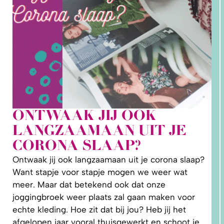
ONTWAAK JIJ OOK
2. HOE
LANGZAAMAAN UIT JE
LEER IK
PATRONEN
CORONA SLAAP?
OP MAAT
MAKEN?
Ontwaak jij ook langzaamaan uit je corona slaap?
Want stapje voor stapje mogen we weer wat
meer. Maar dat betekend ook dat onze
joggingbroek weer plaats zal gaan maken voor
echte kleding. Hoe zit dat bij jou? Heb jij het
afgelopen jaar vooral thuisgewerkt en schoot je