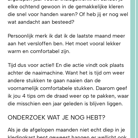
elke ochtend gewoon in de gemakkelijke kleren
die snel voor handen waren? Of heb jij er nog wel
wat aandacht aan besteed?
Persoonlijk merk ik dat ik de laatste maand meer
aan het versloffen ben. Het moet vooral lekker
1.
warm en comfortabel zijn.
WAAROM
PAST
NIKS
GOED?
Tijd dus voor actie!! En die actie vindt ook plaats
DAT LIGT
NIET AAN
achter de naaimachine. Want het is tijd om weer
JOU!
andere stukken te gaan naaien dan de
voornamelijk comfortabele stukken. Daarom geef
ik jou 4 tips om de draad weer op te pakken, waar
die misschien een jaar geleden is blijven liggen.
ONDERZOEK WAT JE NOG HEBT?
Als je de afgelopen maanden niet echt diep in je
kledingkast bent geweest hangen er wellicht ook