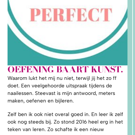
OEFENING BAART KUNST.
2. HOE
Waarom lukt het mij nu niet, terwijl jij het zo ff
LEER IK
PATRONEN
doet. Een veelgehoorde uitspraak tijdens de
OP MAAT
MAKEN?
naailessen. Steevast is mijn antwoord, meters
maken, oefenen en bijleren.
Zelf ben ik ook niet overal goed in. En leer ik zelf
ook nog steeds bij. Zo stond 2016 heel erg in het
teken van leren. Zo schafte ik een nieuw