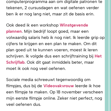
computerprogramma aan om digitale patronen te
tekenen, 2 cursusdagen en wat oefenen verder
ben ik er nog lang niet, maar zit de basis erin.
Ook deed ik een workshop
Winstgevende
plannen
. Mijn bedrijf loopt goed, maar een
volwaardig salaris heb ik nog niet. Ik leerde grip op
1.
WAAROM
cijfers te krijgen en een plan te maken. Om dit
PAST
NIKS
plan goed uit te kunnen voeren, moest ik leren
GOED?
DAT LIGT
schrijven. Ik volgde dus een schrijftraining bij
Het
NIET AAN
JOU!
Schrijflab
. Ook dit gaat inmiddels beter, maar
moet ik ook nog veel oefenen.
Sociale media schreeuwt tegenwoordig om
filmpjes, dus bij de
Videovakvrouw
leerde ik hoe
een filmpje te maken. Op 18 november verscheen
mijn eerste filmpje online. Zeker niet perfect, nog
veel oefenen dus.