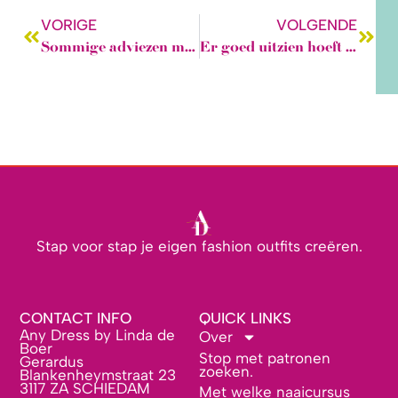
VORIGE
VOLGENDE
Sommige adviezen mag je ook negeren
Er goed uitzien hoeft niet moeilijk te zijn!
Stap voor stap je eigen fashion outfits creëren.
CONTACT INFO
QUICK LINKS
Any Dress by Linda de
Over
Boer
Stop met patronen
Gerardus
zoeken.
Blankenheymstraat 23
3117 ZA SCHIEDAM
Met welke naaicursus