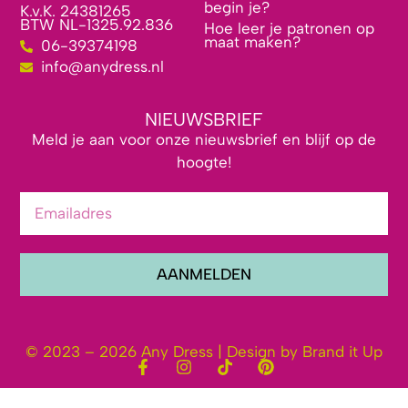
begin je?
K.v.K. 24381265
BTW NL-1325.92.836
Hoe leer je patronen op
maat maken?
06-39374198
info@anydress.nl
NIEUWSBRIEF
Meld je aan voor onze nieuwsbrief en blijf op de
hoogte!
AANMELDEN
© 2023 – 2026 Any Dress | Design by Brand it Up