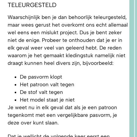
TELEURGESTELD
Waarschijnlijk ben je dan behoorlijk teleurgesteld,
maar wees gerust het overkomt ons echt allemaal
wel eens een mislukt project. Dus je bent zeker
niet de enige. Probeer te onthouden dat je er in
elk geval weer veel van geleerd hebt. De reden
1.
WAAROM
waarom je het gemaakt kledingstuk namelijk niet
PAST
NIKS
draagt kunnen heel divers zijn, bijvoorbeeld:
GOED?
DAT LIGT
NIET AAN
JOU!
De pasvorm klopt
Het patroon valt tegen
De stof valt tegen
Het model staat je niet
Je weet nu in elk geval dat als je een patroon
tegenkomt met een vergelijkbare pasvorm, je
deze over kunt slaan.
Dat je wellicht de volgende keer eerst een