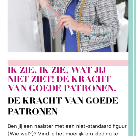
IK ZIE, IK ZIE, WAT JIJ
2. HOE
NIET ZIET! DE KRACHT
LEER IK
PATRONEN
VAN GOEDE PATRONEN.
OP MAAT
MAKEN?
DE KRACHT VAN GOEDE
PATRONEN
Ben jij een naaister met een niet-standaard figuur
(Wie wel?)? Vind je het moeilijk om kleding te