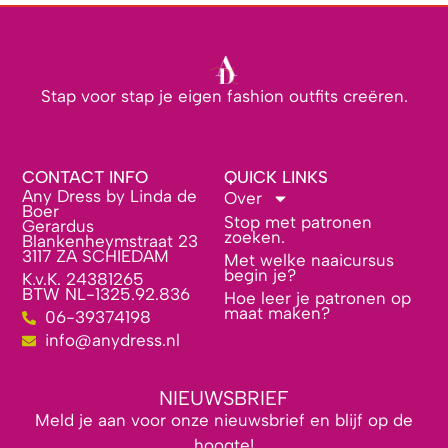
Stap voor stap je eigen fashion outfits creëren.
CONTACT INFO
QUICK LINKS
Any Dress by Linda de
Over
Boer
Stop met patronen
Gerardus
zoeken.
Blankenheymstraat 23
3117 ZA SCHIEDAM
Met welke naaicursus
begin je?
K.v.K. 24381265
BTW NL-1325.92.836
Hoe leer je patronen op
maat maken?
06-39374198
info@anydress.nl
NIEUWSBRIEF
Meld je aan voor onze nieuwsbrief en blijf op de
hoogte!