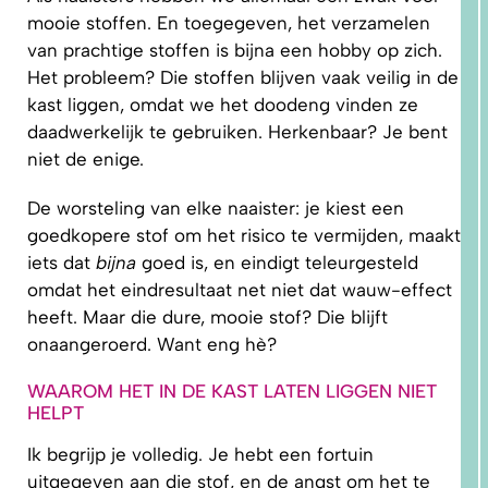
mooie stoffen. En toegegeven, het verzamelen
van prachtige stoffen is bijna een hobby op zich.
Het probleem? Die stoffen blijven vaak veilig in de
5.
PRAKTISCHE
kast liggen, omdat we het doodeng vinden ze
TIPS EN
TUTORIALS
daadwerkelijk te gebruiken. Herkenbaar? Je bent
niet de enige.
De worsteling van elke naaister: je kiest een
goedkopere stof om het risico te vermijden, maakt
iets dat
bijna
goed is, en eindigt teleurgesteld
omdat het eindresultaat net niet dat wauw-effect
heeft. Maar die dure, mooie stof? Die blijft
onaangeroerd. Want eng hè?
WAAROM HET IN DE KAST LATEN LIGGEN NIET
HELPT
Ik begrijp je volledig. Je hebt een fortuin
uitgegeven aan die stof, en de angst om het te