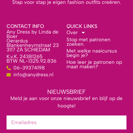
Stap voor stap je eigen fashion outfits creëren.
CONTACT INFO
QUICK LINKS
Any Dress by Linda de
Over
Boer
Stop met patronen
Gerardus
zoeken.
Blankenheymstraat 23
3117 ZA SCHIEDAM
Met welke naaicursus
begin je?
K.v.K. 24381265
BTW NL-1325.92.836
Hoe leer je patronen op
maat maken?
06-39374198
info@anydress.nl
NIEUWSBRIEF
Meld je aan voor onze nieuwsbrief en blijf op de
hoogte!