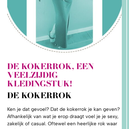
DE KOKERROK, EEN
VEELZIJDIG
1.
WAAROM
KLEDINGSTUK!
PAST
NIKS
GOED?
DE KOKERROK
DAT LIGT
NIET AAN
JOU!
Ken je dat gevoel? Dat de kokerrok je kan geven?
Afhankelijk van wat je erop draagt voel je je sexy,
zakelijk of casual. Oftewel een heerlijke rok waar