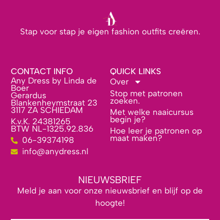
Stap voor stap je eigen fashion outfits creëren.
CONTACT INFO
QUICK LINKS
Any Dress by Linda de
Over
Boer
Stop met patronen
Gerardus
zoeken.
Blankenheymstraat 23
3117 ZA SCHIEDAM
Met welke naaicursus
begin je?
K.v.K. 24381265
BTW NL-1325.92.836
Hoe leer je patronen op
maat maken?
06-39374198
info@anydress.nl
NIEUWSBRIEF
Meld je aan voor onze nieuwsbrief en blijf op de
hoogte!