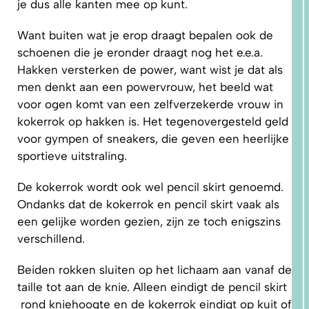
je dus alle kanten mee op kunt.
Want buiten wat je erop draagt bepalen ook de
schoenen die je eronder draagt nog het e.e.a.
5.
PRAKTISCHE
Hakken versterken de power, want wist je dat als
TIPS EN
TUTORIALS
men denkt aan een powervrouw, het beeld wat
voor ogen komt van een zelfverzekerde vrouw in
kokerrok op hakken is. Het tegenovergesteld geld
voor gympen of sneakers, die geven een heerlijke
sportieve uitstraling.
De kokerrok wordt ook wel pencil skirt genoemd.
Ondanks dat de kokerrok en pencil skirt vaak als
een gelijke worden gezien, zijn ze toch enigszins
verschillend.
Beiden rokken sluiten op het lichaam aan vanaf de
taille tot aan de knie. Alleen eindigt de pencil skirt
rond kniehoogte en de kokerrok eindigt op kuit of