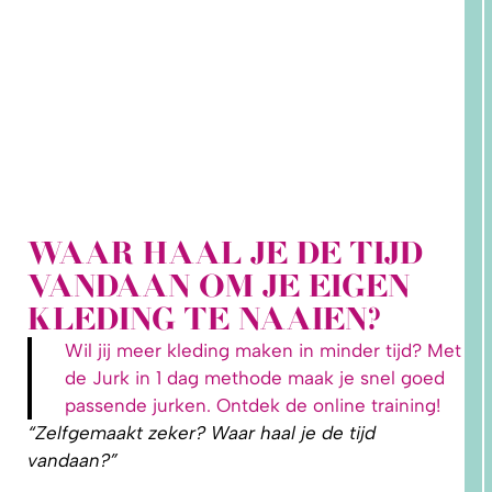
WAAR HAAL JE DE TIJD
2. HOE
VANDAAN OM JE EIGEN
LEER IK
PATRONEN
KLEDING TE NAAIEN?
OP MAAT
MAKEN?
Wil jij meer kleding maken in minder tijd? Met
de Jurk in 1 dag methode maak je snel goed
passende jurken. Ontdek de online training!
“Zelfgemaakt zeker? Waar haal je de tijd
vandaan?”