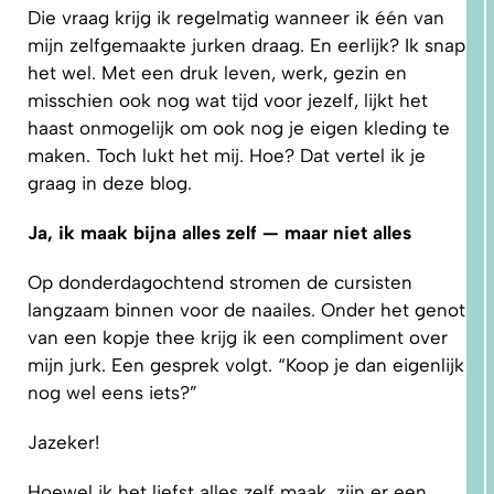
Die vraag krijg ik regelmatig wanneer ik één van
mijn zelfgemaakte jurken draag. En eerlijk? Ik snap
het wel. Met een druk leven, werk, gezin en
misschien ook nog wat tijd voor jezelf, lijkt het
haast onmogelijk om ook nog je eigen kleding te
maken. Toch lukt het mij. Hoe? Dat vertel ik je
1.
graag in deze blog.
WAAROM
PAST
NIKS
GOED?
Ja, ik maak bijna alles zelf — maar niet alles
DAT LIGT
NIET AAN
JOU!
Op donderdagochtend stromen de cursisten
langzaam binnen voor de naailes. Onder het genot
van een kopje thee krijg ik een compliment over
mijn jurk. Een gesprek volgt. “Koop je dan eigenlijk
nog wel eens iets?”
Jazeker!
Hoewel ik het liefst alles zelf maak, zijn er een