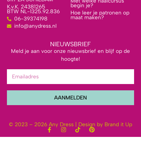
Met welke naaicursus
begin je?
K.v.K. 24381265
BTW NL-1325.92.836
Hoe leer je patronen op
maat maken?
06-39374198
info@anydress.nl
NIEUWSBRIEF
Meld je aan voor onze nieuwsbrief en blijf op de
hoogte!
AANMELDEN
© 2023 – 2026 Any Dress | Design by Brand it Up