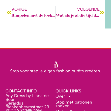
VORIGE
VOLGENDE
Rimpelen met de lockmachine: een goed idee of toch niet?
Wat als je al die tijd de verkeerde techniek gebruikte?
Stap voor stap je eigen fashion outfits creëren.
CONTACT INFO
QUICK LINKS
Any Dress by Linda de
Over
Boer
Stop met patronen
Gerardus
zoeken.
Blankenheymstraat 23
3117 ZA SCHIEDAM