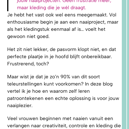
jouw naaiprojecten. Geen frustratie meer,
maar kleding die je wél draagt.
Je hebt het vast ook wel eens meegemaakt. Vol
enthousiasme begin je aan een naaiproject, maar
als het kledingstuk eenmaal af is… voelt het
gewoon niet goed.
1.
Het zit niet lekker, de pasvorm klopt niet, en dat
WAAROM
PAST
NIKS
perfecte plaatje in je hoofd blijft onbereikbaar.
GOED?
DAT LIGT
Frustrerend, toch?
NIET AAN
JOU!
Maar wist je dat je zo’n 90% van dit soort
teleurstellingen kunt voorkomen? In deze blog
vertel ik je hoe en waarom zelf leren
patroontekenen een echte oplossing is voor jouw
naaiplezier.
Veel vrouwen beginnen met naaien vanuit een
verlangen naar creativiteit, controle en kleding die