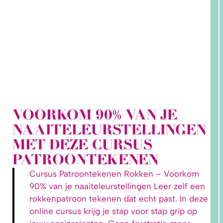
VOORKOM 90% VAN JE
2. HOE
NAAITELEURSTELLINGEN
LEER IK
PATRONEN
MET DEZE CURSUS
OP MAAT
MAKEN?
PATROONTEKENEN
Cursus Patroontekenen Rokken – Voorkom
90% van je naaiteleurstellingen Leer zelf een
rokkenpatroon tekenen dat echt past. In deze
online cursus krijg je stap voor stap grip op