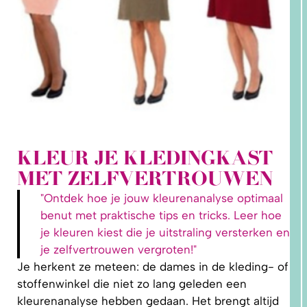
KLEUR JE KLEDINGKAST
2. HOE
MET ZELFVERTROUWEN
LEER IK
PATRONEN
OP MAAT
"Ontdek hoe je jouw kleurenanalyse optimaal
MAKEN?
benut met praktische tips en tricks. Leer hoe
je kleuren kiest die je uitstraling versterken en
je zelfvertrouwen vergroten!"
Je herkent ze meteen: de dames in de kleding- of
stoffenwinkel die niet zo lang geleden een
kleurenanalyse hebben gedaan. Het brengt altijd