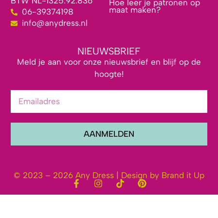
BTW NL-1325.92.836
Hoe leer je patronen op
maat maken?
06-39374198
info@anydress.nl
NIEUWSBRIEF
Meld je aan voor onze nieuwsbrief en blijf op de
hoogte!
AANMELDEN
© 2023 – 2026 Any Dress | Design by Brand it Up