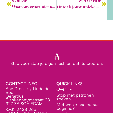
VORIGE
VOLGENDE
Waarom zwart niet altijd flatteus is (en alternatieven die wél werken)
Ontdek jouw unieke kledingstijl: vul jouw kledingkast slim en persoonlijk aan!
Stap voor stap je eigen fashion outfits creëren.
CONTACT INFO
QUICK LINKS
Any Dress by Linda de
Over
Boer
Stop met patronen
Gerardus
zoeken.
Blankenheymstraat 23
3117 ZA SCHIEDAM
Met welke naaicursus
begin je?
K.v.K. 24381265