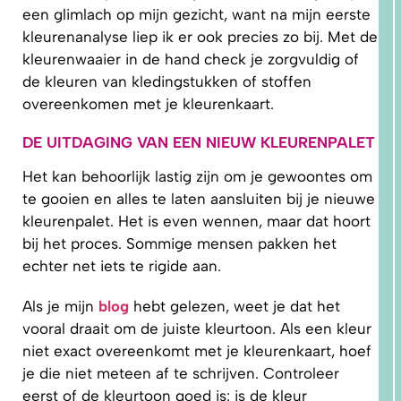
een glimlach op mijn gezicht, want na mijn eerste
kleurenanalyse liep ik er ook precies zo bij. Met de
kleurenwaaier in de hand check je zorgvuldig of
de kleuren van kledingstukken of stoffen
overeenkomen met je kleurenkaart.
DE UITDAGING VAN EEN NIEUW KLEURENPALET
1.
WAAROM
PAST
NIKS
Het kan behoorlijk lastig zijn om je gewoontes om
GOED?
DAT LIGT
te gooien en alles te laten aansluiten bij je nieuwe
NIET AAN
JOU!
kleurenpalet. Het is even wennen, maar dat hoort
bij het proces. Sommige mensen pakken het
echter net iets te rigide aan.
Als je mijn
blog
hebt gelezen, weet je dat het
vooral draait om de juiste kleurtoon. Als een kleur
niet exact overeenkomt met je kleurenkaart, hoef
je die niet meteen af te schrijven. Controleer
eerst of de kleurtoon goed is: is de kleur