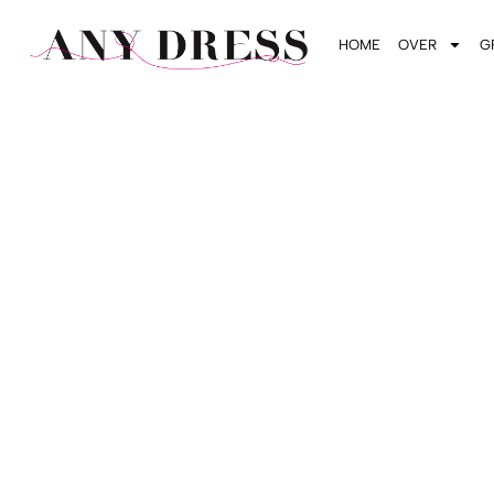
HOME
OVER
G