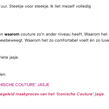
uur. Steekje voor steekje. Ik liet mezelf volledig
pen
waarom
couture zo’n ander niveau heeft. Waarom het 
m meebeweegt. Waarom het zo comfortabel voelt én zo lux
ete jasje.
ien
.
NISCHE COUTURE’ JASJE
egeleid maakproces van het ‘Iconische Couture’ jasje
.