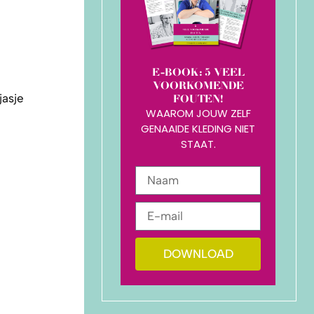
E-BOOK: 5 VEEL
VOORKOMENDE
jasje
FOUTEN!
WAAROM JOUW ZELF
e
GENAAIDE KLEDING NIET
STAAT.
DOWNLOAD