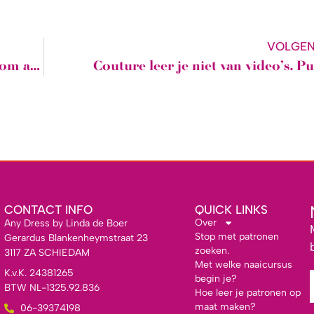
VOLGE
Half afgemaakte naaiprojecten & niks om aan te trekken? Tijd om daar NU mee af te rekenen!
Couture leer je niet van video’s. Pu
CONTACT INFO
QUICK LINKS
Over
Any Dress by Linda de Boer
Stop met patronen
Gerardus Blankenheymstraat 23
zoeken.
3117 ZA SCHIEDAM
Met welke naaicursus
K.v.K. 24381265
begin je?
BTW NL-1325.92.836
Hoe leer je patronen op
maat maken?
06-39374198