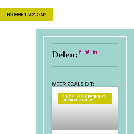
T
INLOGGEN ACADEMY
Delen:
MEER ZOALS DIT:
2. HOE LEER IK PATRONEN
OP MAAT MAKEN?