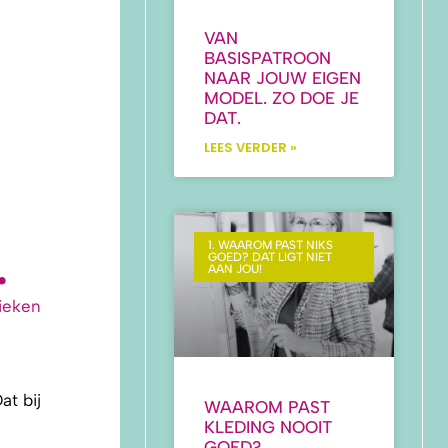
VAN
BASISPATROON
NAAR JOUW EIGEN
MODEL. ZO DOE JE
DAT.
LEES VERDER »
1. WAAROM PAST NIKS
…
GOED? DAT LIGT NIET
AAN JOU!
nieken
at bij
WAAROM PAST
KLEDING NOOIT
GOED?