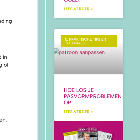
LEES VERDER »
eding
5. PRAKTISCHE TIPS EN
TUTORIALS
 in
g of
HOE LOS JE
PASVORMPROBLEMEN
OP
LEES VERDER »
en.