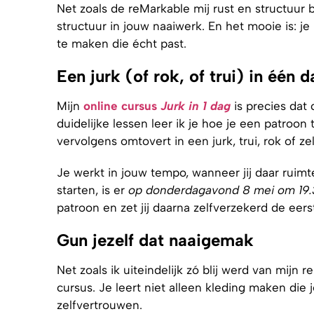
Net zoals de reMarkable mij rust en structuur b
structuur in jouw naaiwerk. En het mooie is: je
te maken die écht past.
Een jurk (of rok, of trui) in één d
Mijn
online cursus
Jurk in 1 dag
is precies dat 
duidelijke lessen leer ik je hoe je een patroon
vervolgens omtovert in een jurk, trui, rok of zel
Je werkt in jouw tempo, wanneer jij daar ruimte
starten, is er
op donderdagavond 8 mei om 19.3
patroon en zet jij daarna zelfverzekerd de eers
Gun jezelf dat naaigemak
Net zoals ik uiteindelijk zó blij werd van mijn r
cursus. Je leert niet alleen kleding maken die j
zelfvertrouwen.