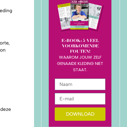
leding
E-BOOK: 5 VEEL
orte,
VOORKOMENDE
oon
FOUTEN!
WAAROM JOUW ZELF
GENAAIDE KLEDING NIET
STAAT.
n deze
DOWNLOAD