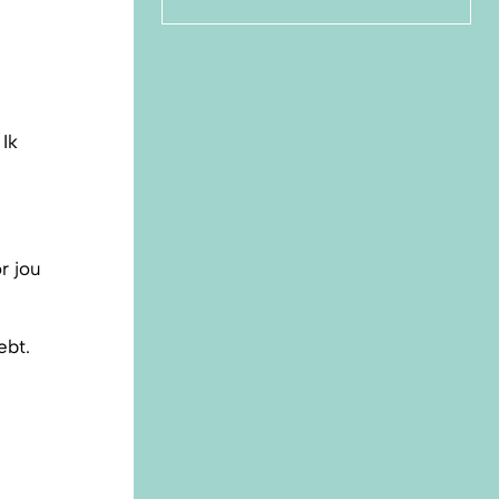
Ik
r jou
ebt.