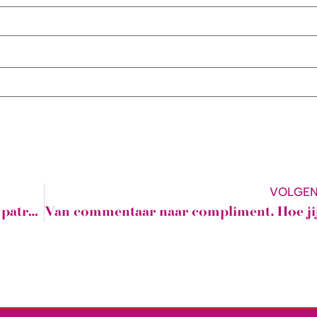
VOLGE
Dit is waarom jij geen ‘one size fits all’ patroon wil!