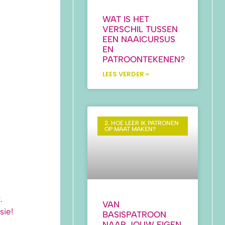
WAT IS HET
VERSCHIL TUSSEN
EEN NAAICURSUS
EN
PATROONTEKENEN?
LEES VERDER »
2. HOE LEER IK PATRONEN
OP MAAT MAKEN?
.
VAN
sie!
BASISPATROON
NAAR JOUW EIGEN