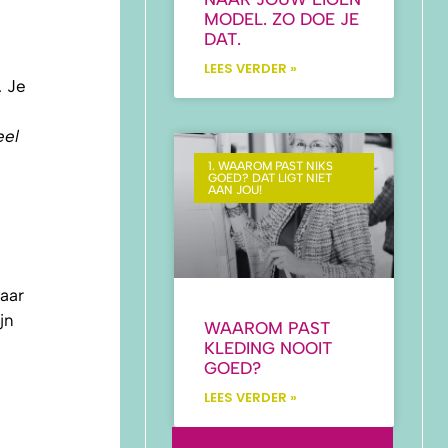
MODEL. ZO DOE JE
DAT.
LEES VERDER »
. Je
eel
1. WAAROM PAST NIKS
GOED? DAT LIGT NIET
AAN JOU!
aar
jn
WAAROM PAST
KLEDING NOOIT
GOED?
LEES VERDER »