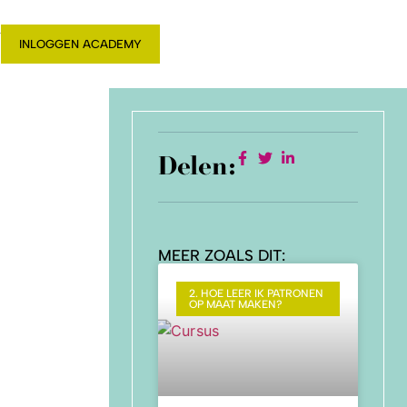
T
INLOGGEN ACADEMY
Delen:
MEER ZOALS DIT:
2. HOE LEER IK PATRONEN
OP MAAT MAKEN?