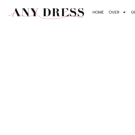
HOME
OVER
G