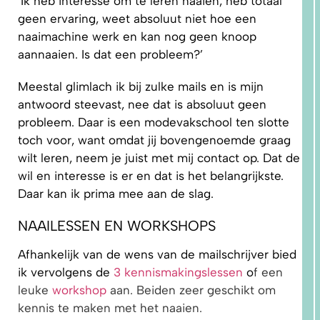
‘Ik heb interesse om te leren naaien, heb totaal
geen ervaring, weet absoluut niet hoe een
naaimachine werk en kan nog geen knoop
aannaaien. Is dat een probleem?’
5.
PRAKTISCHE
TIPS EN
TUTORIALS
Meestal glimlach ik bij zulke mails en is mijn
antwoord steevast, nee dat is absoluut geen
probleem. Daar is een modevakschool ten slotte
toch voor, want omdat jij bovengenoemde graag
wilt leren, neem je juist met mij contact op. Dat de
wil en interesse is er en dat is het belangrijkste.
Daar kan ik prima mee aan de slag.
NAAILESSEN EN WORKSHOPS
Afhankelijk van de wens van de mailschrijver bied
ik vervolgens de
3 kennismakingslessen
o
f een
leuke
workshop
aan. Beiden zeer geschikt om
kennis te maken met het naaien.