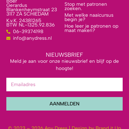
Boer
Stop met patronen
Gerardus
zoeken.
Blankenheymstraat 23
3117 ZA SCHIEDAM
Met welke naaicursus
begin je?
K.v.K. 24381265
BTW NL-1325.92.836
Hoe leer je patronen op
maat maken?
06-39374198
info@anydress.nl
NIEUWSBRIEF
Meld je aan voor onze nieuwsbrief en blijf op de
hoogte!
AANMELDEN
© 2023 – 2026 Any Dress | Design by Brand it Up