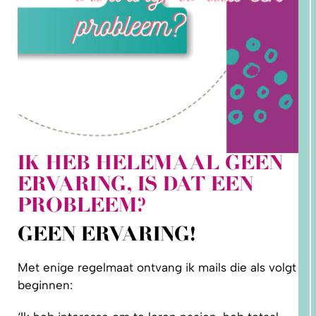
IK HEB HELEMAAL GEEN
ERVARING, IS DAT EEN
1.
WAAROM
PROBLEEM?
PAST
NIKS
GOED?
GEEN ERVARING!
DAT LIGT
NIET AAN
JOU!
Met enige regelmaat ontvang ik mails die als volgt
beginnen: