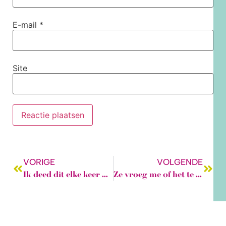
E-mail
*
Site
VORIGE
VOLGENDE
Ik deed dit elke keer opnieuw en het eindigde altijd hetzelfde
Ze vroeg me of het te hoog gegrepen was. Mijn eerlijke antwoord….