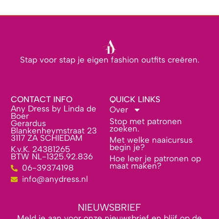
Stap voor stap je eigen fashion outfits creëren.
CONTACT INFO
QUICK LINKS
Any Dress by Linda de
Over
Boer
Stop met patronen
Gerardus
zoeken.
Blankenheymstraat 23
3117 ZA SCHIEDAM
Met welke naaicursus
begin je?
K.v.K. 24381265
BTW NL-1325.92.836
Hoe leer je patronen op
maat maken?
06-39374198
info@anydress.nl
NIEUWSBRIEF
Meld je aan voor onze nieuwsbrief en blijf op de