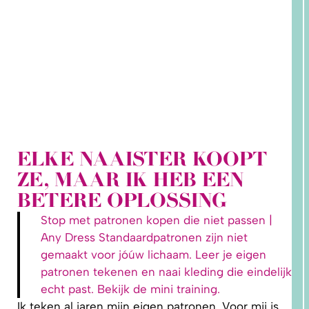
ELKE NAAISTER KOOPT
2. HOE
ZE, MAAR IK HEB EEN
LEER IK
PATRONEN
BETERE OPLOSSING
OP MAAT
MAKEN?
Stop met patronen kopen die niet passen |
Any Dress Standaardpatronen zijn niet
gemaakt voor jóúw lichaam. Leer je eigen
patronen tekenen en naai kleding die eindelijk
echt past. Bekijk de mini training.
Ik teken al jaren mijn eigen patronen. Voor mij is