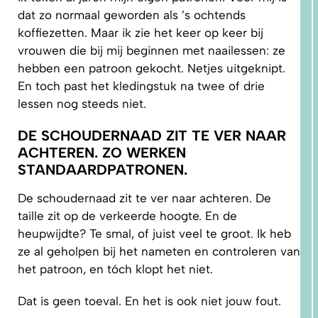
dat zo normaal geworden als ’s ochtends
koffiezetten. Maar ik zie het keer op keer bij
vrouwen die bij mij beginnen met naailessen: ze
hebben een patroon gekocht. Netjes uitgeknipt.
En toch past het kledingstuk na twee of drie
lessen nog steeds niet.
1.
WAAROM
PAST
DE SCHOUDERNAAD ZIT TE VER NAAR
NIKS
GOED?
ACHTEREN. ZO WERKEN
DAT LIGT
NIET AAN
STANDAARDPATRONEN.
JOU!
De schoudernaad zit te ver naar achteren. De
taille zit op de verkeerde hoogte. En de
heupwijdte? Te smal, of juist veel te groot. Ik heb
ze al geholpen bij het nameten en controleren van
het patroon, en tóch klopt het niet.
Dat is geen toeval. En het is ook niet jouw fout.