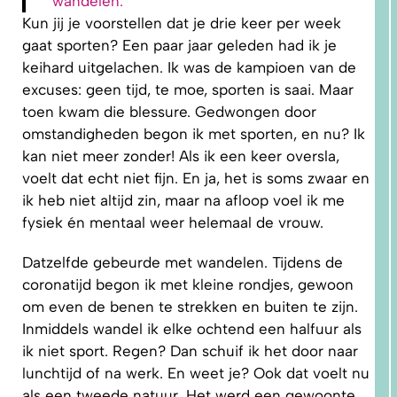
wandelen.
Kun jij je voorstellen dat je drie keer per week
gaat sporten? Een paar jaar geleden had ik je
keihard uitgelachen. Ik was de kampioen van de
5.
PRAKTISCHE
excuses: geen tijd, te moe, sporten is saai. Maar
TIPS EN
TUTORIALS
toen kwam die blessure. Gedwongen door
omstandigheden begon ik met sporten, en nu? Ik
kan niet meer zonder! Als ik een keer oversla,
voelt dat echt niet fijn. En ja, het is soms zwaar en
ik heb niet altijd zin, maar na afloop voel ik me
fysiek én mentaal weer helemaal de vrouw.
Datzelfde gebeurde met wandelen. Tijdens de
coronatijd begon ik met kleine rondjes, gewoon
om even de benen te strekken en buiten te zijn.
Inmiddels wandel ik elke ochtend een halfuur als
ik niet sport. Regen? Dan schuif ik het door naar
lunchtijd of na werk. En weet je? Ook dat voelt nu
als een tweede natuur. Het werd een gewoonte.