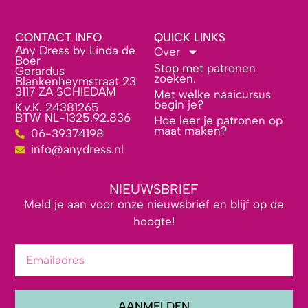
CONTACT INFO
QUICK LINKS
Any Dress by Linda de
Over
Boer
Stop met patronen
Gerardus
zoeken.
Blankenheymstraat 23
3117 ZA SCHIEDAM
Met welke naaicursus
begin je?
K.v.K. 24381265
BTW NL-1325.92.836
Hoe leer je patronen op
maat maken?
06-39374198
info@anydress.nl
NIEUWSBRIEF
Meld je aan voor onze nieuwsbrief en blijf op de
hoogte!
AANMELDEN