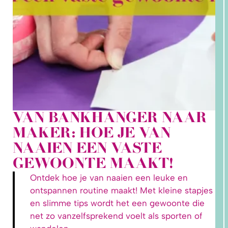
VAN BANKHANGER NAAR
MAKER: HOE JE VAN
1.
WAAROM
NAAIEN EEN VASTE
PAST
NIKS
GEWOONTE MAAKT!
GOED?
DAT LIGT
NIET AAN
Ontdek hoe je van naaien een leuke en
JOU!
ontspannen routine maakt! Met kleine stapjes
en slimme tips wordt het een gewoonte die
net zo vanzelfsprekend voelt als sporten of